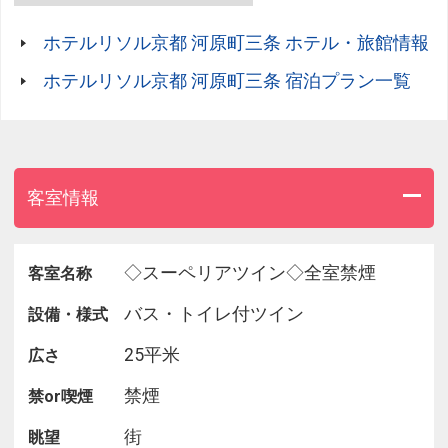
・全室オリジナルポケットコイル式マットレスで朝
まで快眠をサポート
ホテルリソル京都 河原町三条 ホテル・旅館情報
・全室Wi-Fi、加湿空気清浄機を完備
・全室禁煙（1階に喫煙ブース有）
ホテルリソル京都 河原町三条 宿泊プラン一覧
【ご注意】
※当ホテルには駐車場・車寄せがございません※
お車でご来館の際には、近隣のコインパーキングを
ご利用ください。
客室情報
提携・優待の駐車場はございませんので全額お客様
ご負担となりますのでご了承ください。
◇スーペリアツイン◇全室禁煙
客室名称
≪アクセス≫
バス・トイレ付ツイン
設備・様式
【電車】
市営地下鉄東西線「京都市役所前駅」1番出口より
25平米
広さ
徒歩4分
京阪本線「三条駅」徒歩3分
禁煙
禁or喫煙
阪急京都線「河原町駅」より徒歩5分
街
眺望