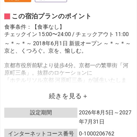
この宿泊プランのポイント
食事条件：【食事なし】
チェックイン 15:00〜24:00 / チェックアウト 11:00
～＊～＊～ 2018年6月1日 新規オープン ～＊～＊～
京と、くつろぐ。京を、愉しむ。
京都市役所前駅より徒歩4分。京都一の繁華街「河
原町三条」。抜群のロケーションに
『ホテルリソル京都 河原町三条』が誕生いたしま
す！
続きを見る
≪ホテルリソル京都 河原町三条おすすめポイント≫
・お食事処の集まる先斗町・木屋町へは徒歩1分、
設定期間
2026年8月5日～2027
京都の風情を感じる鴨川や祗園・八坂まで徒歩圏。
年7月31日
・リビングロビー「みさくらの間」でウェルカムド
リンク
インターネットコース番号
0-1000206762