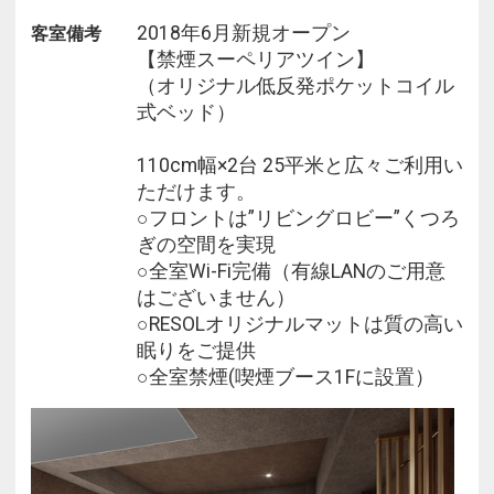
2018年6月新規オープン
客室備考
※※この宿泊プランは、日ごとに料金が変動いたし
【禁煙スーペリアツイン】
ます。※※
（オリジナル低反発ポケットコイル
式ベッド）
≪ルーム清掃のご案内≫
客室清掃は4日に1回とさせていただきます
110cm幅×2台 25平米と広々ご利用い
追加清掃は有料（1室1500円）
ただけます。
それ以外はタオル交換・ゴミ回収・水補充のみ行い
○フロントは”リビングロビー”くつろ
ます（ドアノブ対応）
ぎの空間を実現
○全室Wi-Fi完備（有線LANのご用意
はございません）
○RESOLオリジナルマットは質の高い
眠りをご提供
○全室禁煙(喫煙ブース1Fに設置）