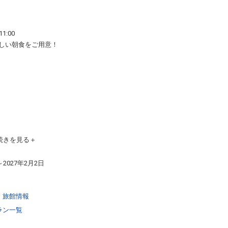
1:00
しい朝食をご用意！
続きを見る
～2027年2月2日
6
・旅館情報
庫不可）
ラン一覧
00m迄