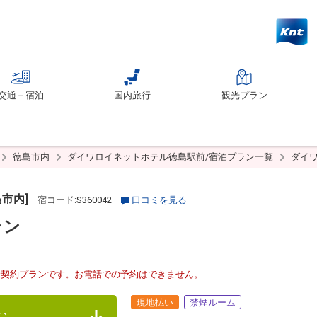
交通＋宿泊
国内旅行
観光プラン
徳島市内
ダイワロイネットホテル徳島駅前/宿泊プラン一覧
ダイ
市内]
宿コード:S360042
口コミを見る
ラン
接契約プランです。お電話での予約はできません。
現地払い
禁煙ルーム
む