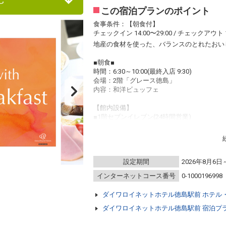
この宿泊プランのポイント
食事条件：【朝食付】
チェックイン 14:00〜29:00 / チェックアウト 1
地産の食材を使った、バランスのとれたおい
■朝食■
時間：6:30～10:00(最終入店 9:30)
会場：2階「グレース徳島」
内容：和洋ビュッフェ
【館内設備】
■1階セブンイレブン(24時間営業)
■全室有線＆無線LAN接続無料
■加湿機能付空気清浄機完備
■各社対応携帯充電器
■全室完備消臭スプレー
設定期間
2026年8月6日
■英国製ズボンプレッサー完備
インターネットコース番号
0-1000196998
【提携立体駐車場】(濱口ビルパーキング)
■駐車場住所：徳島県徳島市寺島本町東3-12-
ダイワロイネットホテル徳島駅前 ホテル
■営業時間 ：14:00-翌11:00（22:00以降入
■駐車料金 ：1000円（先着順・予約不可）
ダイワロイネットホテル徳島駅前 宿泊プ
■サイズ制限：全長4.90m・幅1.85m・高さ2.