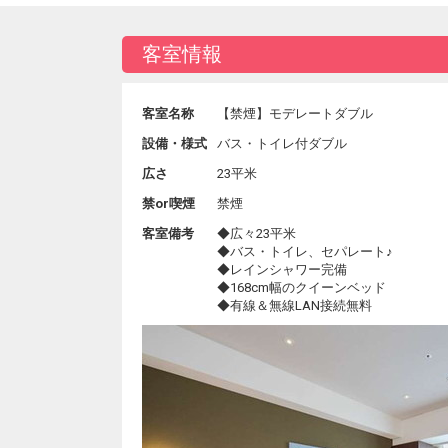
客室情報
客室名称
【禁煙】モデレートダブル
設備・様式
バス・トイレ付ダブル
広さ
23平米
禁or喫煙
禁煙
客室備考
◆広々23平米
◆バス・トイレ、セパレート♪
◆レインシャワー完備
◆168cm幅のクイーンベッド
◆有線＆無線LAN接続無料