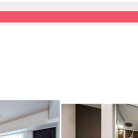
■お子様の添い寝について■
ベッド1台につき小学生以下(0歳から12歳以下
お子様1名まで添い寝でお泊まり頂けます（
なお、添寝のお子様の朝食代は予約内容に含
現地にて追加のご購入をお願いいたします。
小学生：800円、未就学児：無料