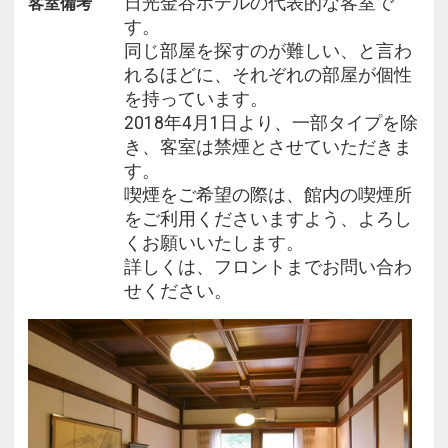
日光金谷ホテルの代表的な客室で
客室備考
す。
す。
同じ部屋を探すのが難しい、と言わ
[営業時間]18:00～L.O20:00
れるほどに、それぞれの部屋が個性
を持っています。
■アメリカンブレックファースト■
2018年4月1日より、一部タイプを除
ご朝食は、金谷ホテル伝統の「BREAKFAST」をお召
き、客室は禁煙とさせていただきま
し上がり下さい。
す。
喫煙をご希望の際は、館内の喫煙所
ふわふわ×とろとろのオムレツが大変好評です。
をご利用くださいますよう、よろし
（一例）
くお願いいたします。
ブレッド・2種／ジャム／卵料理／那須三元豚 3種
詳しくは、フロントまでお問い合わ
ジュース／コーヒーor紅茶 など
せください。
※卵料理はオムレツ、スクランブルエッグ、フライ
ドエッグより
お好みの調理方法をお選びください。
※別途1100円（税込）追加で和朝食（松花堂風）へ