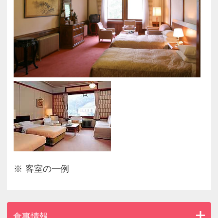
の変更可能。
数に限りがございますので、チェックイン後20：00
までに
フロントまでお申しつけ下さいませ。
※お時間／7:30～L.O9:30
客室の一例
食事情報