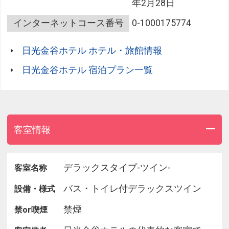
年2月28日
ホテルは、
今日においても開業当時の趣を色濃く残しておりま
インターネットコース番号
0-1000175774
す。
ほんのひと時、古き良き時代に想いを馳せてみては
日光金谷ホテル ホテル・旅館情報
いかがでしょうか。
日光金谷ホテル 宿泊プラン一覧
このプランは、日光金谷ホテル伝統の味をご堪能い
ただける、
フレンチディナーとアメリカンブレックファースト
の夕朝食付プランです。
客室情報
■フレンチディナー■
「Today’s Dinner」または
「金谷ディナー」をお選び下さい。
デラックスタイプ-ツイン-
客室名称
ご注文は、お席に着いてからお伺いします。
バス・トイレ付デラックスツイン
設備・様式
どちらのお食事も、明治の薫り漂う「ダイニングル
ーム」にて、
禁煙
禁or喫煙
金谷ホテル伝統のフランス料理をご堪能下さい。
お客様のペースに合わせてお料理をご提供いたしま