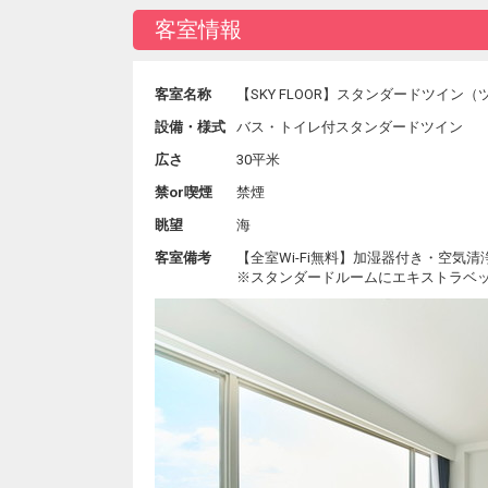
客室情報
客室名称
【SKY FLOOR】スタンダードツイン
設備・様式
バス・トイレ付スタンダードツイン
広さ
30平米
禁or喫煙
禁煙
眺望
海
客室備考
【全室Wi-Fi無料】加湿器付き・空気
※スタンダードルームにエキストラベッ