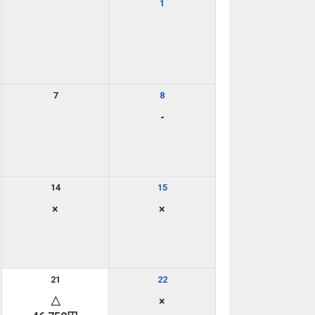
1
7
8
-
14
15
×
×
21
22
△
×