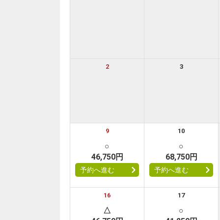
2
3
9
10
○
○
46,750円
68,750円
予約へ進む
予約へ進む
16
17
△
○