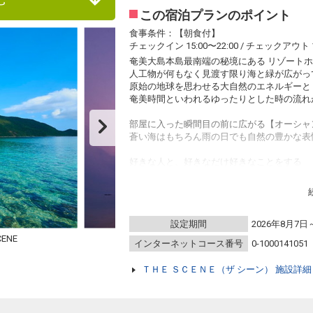
この宿泊プランのポイント
食事条件：【朝食付】
チェックイン 15:00〜22:00 / チェックアウト 1
奄美大島本島最南端の秘境にある リゾートホテル
人工物が何もなく見渡す限り海と緑が広がっ
原始の地球を思わせる大自然のエネルギーと
奄美時間といわれるゆったりとした時の流れ
部屋に入った瞬間目の前に広がる【オーシャ
蒼い海はもちろん雨の日でも自然の豊かな表
好きな人と、好きなだけ好きなことをする
あなただけのシーンをご堪能ください
設定期間
2026年8月7日
【朝食】
光あふれる開放的な空間で、
ENE
インターネットコース番号
0-1000141051
地元の食材を使った料理や奄美の郷土料理を
ブュッフェスタイルでお楽しみください。
ＴＨＥ ＳＣＥＮＥ（ザ シーン） 施設詳
※ご夕食は食材仕入れの関係上、事前にご予
す。