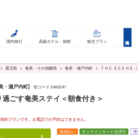
国内旅行
高級ホテル・旅館
観光プラン
鹿児島
奄美・その他離島
奄美・瀬戸内町
ＴＨＥ ＳＣＥＮＥ
美・瀬戸内町]
宿コード:S460247
り過ごす奄美ステイ＜朝食付き＞
接契約プランです。お電話での予約はできません。
現地払い
オンラインカード決済可
禁
む