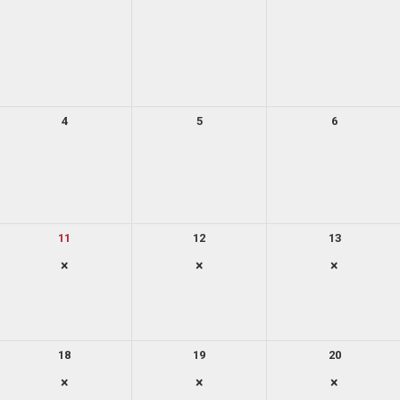
4
5
6
11
12
13
×
×
×
18
19
20
×
×
×