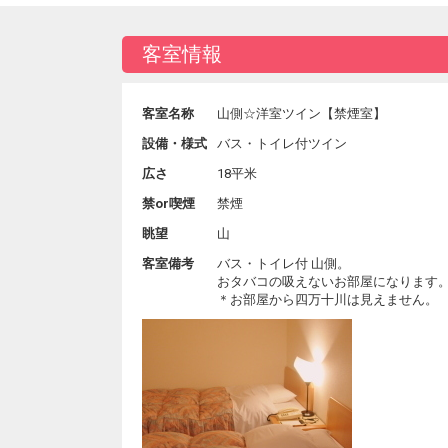
客室情報
客室名称
山側☆洋室ツイン【禁煙室】
設備・様式
バス・トイレ付ツイン
広さ
18平米
禁or喫煙
禁煙
眺望
山
客室備考
バス・トイレ付 山側。
おタバコの吸えないお部屋になります
＊お部屋から四万十川は見えません。