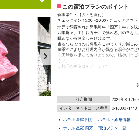
この宿泊プランのポイント
食事条件：【夕・朝食付】
チェックイン 16:00〜20:00 / チェックアウト 1
地元で飼育された黒毛和牛「四万十牛」を味
四季折々、主に四万十川で獲れる川の幸をふ
眺めながらお楽しみ頂けます。
当地ならではのお料理をごゆっくりお楽しみ
※季節によりお料理内容が異なる場合がござ
※天然物を扱っておりますので、鮎や川エビ
さい。
※料理の画像はイメージです。
【食事処】
四万十川一望のレストラン
※全席禁煙
※小学生のお食事は大人と同じになります。
設定期間
2026年8月7日
※幼児の夕食は松花堂風弁当になっています
インターネットコース番号
0-1000071443
【温泉】
四万十川一望の大浴場
ホテル 星羅 四万十 ホテル・旅館情報
・入浴可能時間 １６:００～２３:００、朝６:
男性浴場サウナ付き 女性浴場ミストサウナ
ホテル 星羅 四万十 宿泊プラン一覧
疲労回復に効果のある温泉です♪