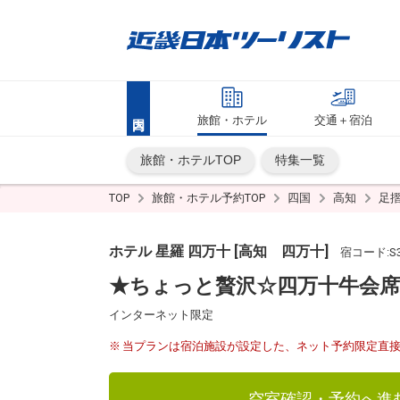
旅館・ホテル
交通＋宿泊
旅館・ホテルTOP
特集一覧
TOP
旅館・ホテル予約TOP
四国
高知
足
ホテル 星羅 四万十 [高知 四万十]
宿コード:S3
★ちょっと贅沢☆四万十牛会席
インターネット限定
当プランは宿泊施設が設定した、ネット予約限定直
空室確認・予約へ進