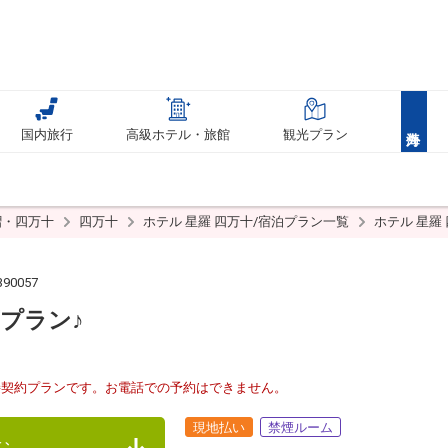
国内旅行
高級ホテル・旅館
観光プラン
摺・四万十
四万十
ホテル 星羅 四万十/宿泊プラン一覧
ホテル 星羅
90057
プラン♪
接契約プランです。お電話での予約はできません。
現地払い
禁煙ルーム
む