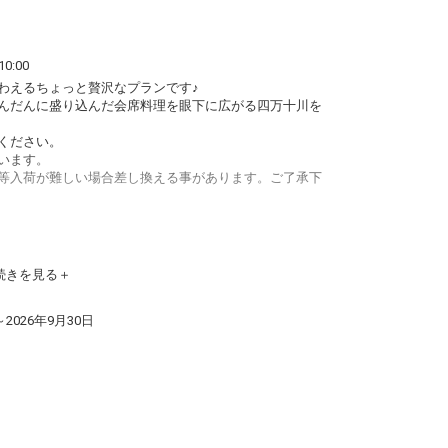
0:00
わえるちょっと贅沢なプランです♪
んだんに盛り込んだ会席料理を眼下に広がる四万十川を
ください。
います。
等入荷が難しい場合差し換える事があります。ご了承下
続きを見る
～2026年9月30日
。
００～９:００
付き