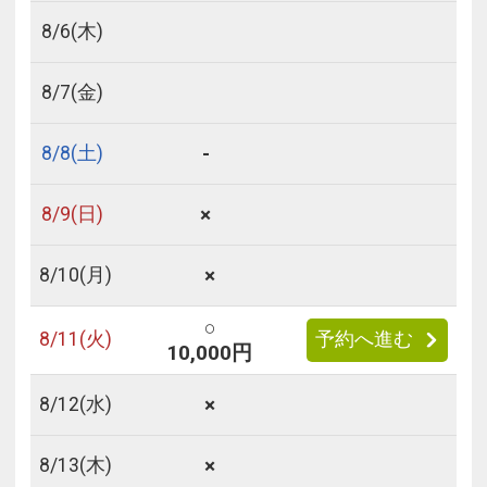
8/
6
(木)
8/
7
(金)
-
8/
8
(土)
×
8/
9
(日)
×
8/
10
(月)
○
8/
11
(火)
予約へ進む
10,000円
×
8/
12
(水)
×
8/
13
(木)