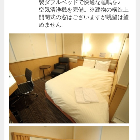
製ダブルベッドで快適な睡眠を♪
※お車でお越しのお客様は提携駐車場（有料）のご
空気清浄機を完備。※建物の構造上
案内となります。
開閉式の窓はございますが眺望は望
15時～翌10時まで￥1000(税込) 提携時間外は40分
めません。
￥200(税込)
出庫毎の精算となります。 先着順、予約不可。
サービス券をお渡ししますのでご利用の際はフロン
トにお申し出下さいませ。
提携駐車場が満車の場合、提携外の駐車場のご案内
となる場合がございます。
━━━━━━━━━━━━━━━━━━━━━━━━