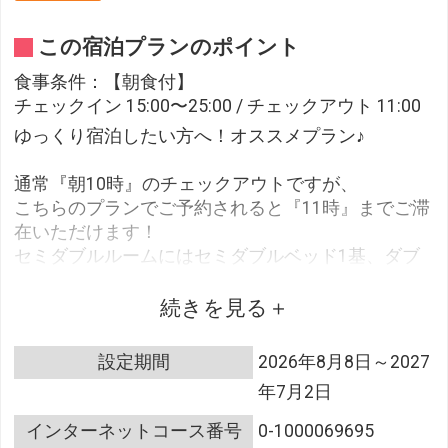
この宿泊プランのポイント
食事条件：【朝食付】
チェックイン 15:00〜25:00 / チェックアウト 11:00
ゆっくり宿泊したい方へ！オススメプラン♪
通常『朝10時』のチェックアウトですが、
こちらのプランでご予約されると『11時』までご滞
在いただけます！
セミダブルルームにはセミダブルベッド1基、ダブ
ルルームにはダブルベッド1基のご用意となりま
す。
続きを見る
※提携駐車場ご利用の場合、AM10時以降は40分
設定期間
2026年8月8日～2027
￥200(税込)の追加料金が発生致します。
年7月2日
15時～翌11時までお停め頂いた場合は駐車代金
￥1400(税込)です。
インターネットコース番号
0-1000069695