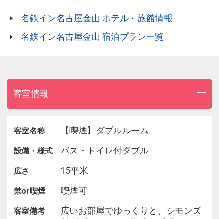
○快眠にこだわり「シモンズ製ベッド」♪
名鉄イン名古屋金山 ホテル・旅館情報
○収納棚を設置し、デスク周りをより快適に！
名鉄イン名古屋金山 宿泊プラン一覧
○通常の枕と低反発枕の2種類をご用意。お好みに合
わせてお選びいただけます！
○最寄駅の金山駅は名鉄・地下鉄・ＪＲが乗り入れ
客室情報
する総合駅。
金山総合駅よりホテルまで徒歩約４分。駅近です
が、電車の音は気になりません。
【喫煙】ダブルルーム
客室名称
バス・トイレ付ダブル
設備・様式
○無料朝食が更にグレードアップ！
15平米
広さ
○免震構造採用・２４時間フロント対応で安心して
お休みください。
喫煙可
禁or喫煙
広いお部屋でゆっくりと、シモンズ
客室備考
━━━━━━━━━━━━━━━━━━━━━━━━