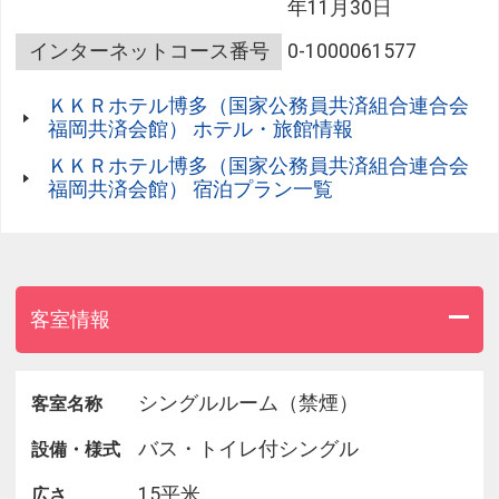
年11月30日
駐車料金 1泊 1，000円/1台
滞在期間中は入出庫自由でご利用いただけます。
インターネットコース番号
0-1000061577
入出庫する度に駐車券の処理が必要ですので、フロ
ントへ駐車券をお持ちください。
ＫＫＲホテル博多（国家公務員共済組合連合会
福岡共済会館） ホテル・旅館情報
【お子様添い寝について】
ＫＫＲホテル博多（国家公務員共済組合連合会
ベッド1台につき小学生以下の添い寝のお子様1名は
福岡共済会館） 宿泊プラン一覧
宿泊料が無料です。
添い寝を希望するお子様の人数は、「こどもF」に
ご登録ください。
【宿泊税について】
客室情報
宿泊料金の発生する1人様1泊につき
宿泊料金2万円未満： 200円（県税50円含む）
宿泊料金2万円以上： 500円（県税50円含む）
シングルルーム（禁煙）
客室名称
上記の金額を、チェックインの際に別途頂戴いたし
ます。
バス・トイレ付シングル
設備・様式
15平米
広さ