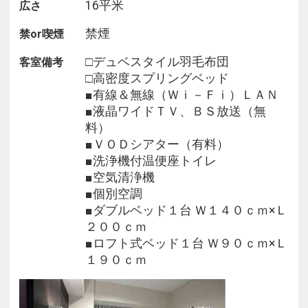
16平米
広さ
■歯磨きセット■カミソリ■ボディスポンジ■綿棒■ヘ
アブラシ■
禁煙
禁or喫煙
■ドリップコーヒー■緑茶■紅茶■梅こぶ茶■
□デュベスタイル羽毛布団
客室備考
■無料貸出■
□高密度スプリングベッド
■ズボンプレッサー■加湿器■ガウン■浴衣■低反発枕
■有線＆無線（Ｗｉ－Ｆｉ）ＬＡＮ
■クッション枕■
■液晶ワイドＴＶ、ＢＳ放送（無
■栓抜き■ワインオープナー■スマートフォン充電器
料）
■延長コード■
■ＶＯＤシアター（有料）
□子供サイズの浴衣はフロントにてご準備しており
■洗浄機付温便座トイレ
ます
■空気清浄機
■個別空調
■１０名以上のご予約は、団体様としてお取り扱い
■ダブルベッド１台 Ｗ１４０ｃｍ×Ｌ
させて頂き、
２００ｃｍ
ご予約者様へご連絡させて頂く場合がございます。
■ロフト式ベッド１台 Ｗ９０ｃｍ×Ｌ
また、団体様の場合はキャンセル規定が異なります
１９０ｃｍ
ので予めご了承ください。
■周辺■