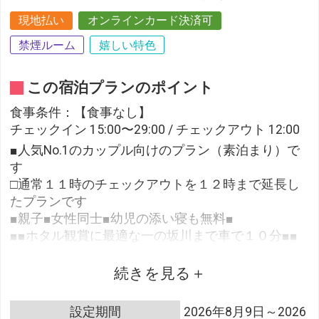
現地払い
オンラインカード決済可
禁煙ルーム
嬉しい特色
この宿泊プランのポイント
食事条件：【食事なし】
チェックイン 15:00〜29:00 / チェックアウト 12:00
■人気No.1のカップル向けのプラン（素泊まり）で
す
□通常１１時のチェックアウトを１２時まで延長し
たプランです
■親子■女性同士■幼児の添い寝も無料■
■■ホタル観賞に最適な一の坂川まで車で１０分■■
続きを見る
■駐車場のご案内■
■平面駐車場（ホテル前）：４００円／泊
設定期間
2026年8月9日～2026