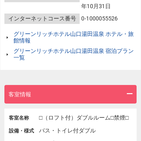
■立体駐車場：３００円／泊（出庫毎）
年10月31日
※立体駐車場は、隣接のおんせんの森駐車場(下湯
田パーキング)を３：００p.m.～翌１２：００p.m.ま
インターネットコース番号
0-1000055526
でご利用できます。 駐車券が発券されますので、フ
ロントまで持参をお願いいたします。
グリーンリッチホテル山口湯田温泉 ホテル・旅
館情報
グリーンリッチホテル山口湯田温泉 宿泊プラン
■ホテル隣接 寛ぎの天然温泉大浴場 『おんせんの
一覧
森』 のご案内
■営業時間：１０：００a.m.から夜１２：００a.m.ま
で（１２/３１は夜１０：００p.m.まで）
■おひとり様１回６００円でご利用出来ます。
(小学生５００円、未就学児は３００円、１歳未満
客室情報
は２００円）
※お子様にはフェイスタオルのみの貸し出しとなり
ます
□（ロフト付）ダブルルーム□禁煙□
客室名称
□チェックイン時にお申し込みください
バス・トイレ付ダブル
設備・様式
■フロントにてご用意しております■