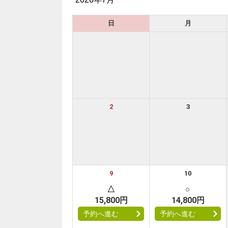
日
月
フ
2
3
フリ
JR
当社
フリ
9
10
旅館
△
○
15,800円
14,800円
予約へ進む
予約へ進む