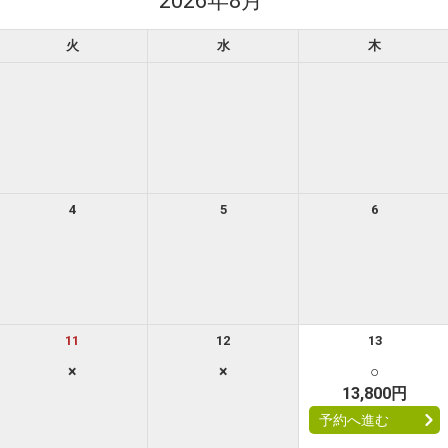
2026年8月
火
水
木
リーセレクション・クーポンコードのご利用について
4
5
6
ーセレクションをご利用いただけない商品
回数券類、ギフト券、外国通貨、直接契約型宿泊プラン、土産品、旅行積立商
が指定した商品が利用できません。
ーセレクション・クーポンコードをご利用いただけない商品
11
12
13
・ホテルなど宿泊施設での現地支払いにはご利用いただけません。
×
×
○
13,800円
予約へ進む
閉じる