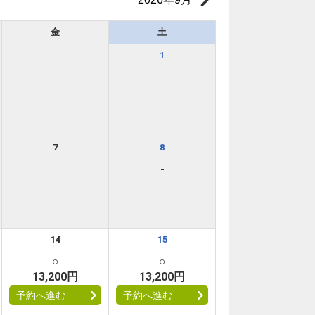
金
土
1
7
8
-
品、
14
15
○
○
13,200円
13,200円
予約へ進む
予約へ進む