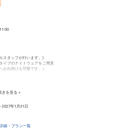
1:00
ルスタッフが行います。)
タイプのナイトウェアをご用意
へお出掛けも可能です。）
：00（最終受付 21：00）
00
続きを見る
0～22：00
間が変更になる場合がございます。
～2027年1月31日
00～21：00（最終受付20：00) ※年中無休
00（最終受付22：30）
（3階）
設詳細・プラン一覧