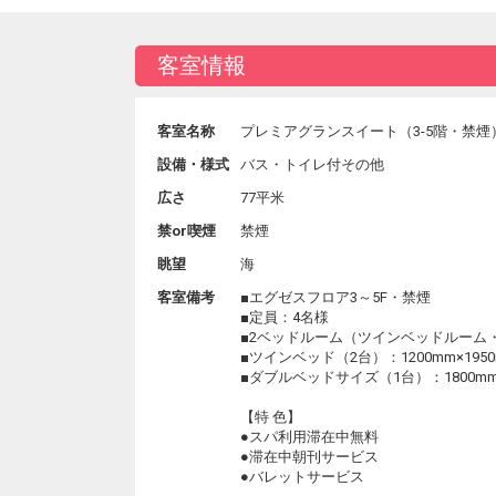
客室情報
客室名称
プレミアグランスイート（3-5階・禁煙
設備・様式
バス・トイレ付その他
広さ
77平米
禁or喫煙
禁煙
眺望
海
客室備考
■エグゼスフロア3～5F・禁煙
■定員：4名様
■2ベッドルーム（ツインベッドルーム
■ツインベッド（2台）：1200mm×195
■ダブルベッドサイズ（1台）：1800mm×
【特 色】
●スパ利用滞在中無料
●滞在中朝刊サービス
●バレットサービス