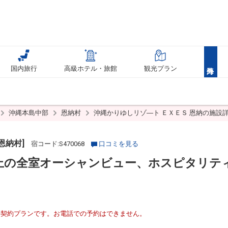
国内旅行
高級ホテル・旅館
観光プラン
沖縄本島中部
恩納村
沖縄かりゆしリゾ―ト ＥＸＥＳ 恩納の施設
恩納村]
宿コード:S470068
口コミを見る
以上の全室オーシャンビュー、ホスピタリテ
接契約プランです。お電話での予約はできません。