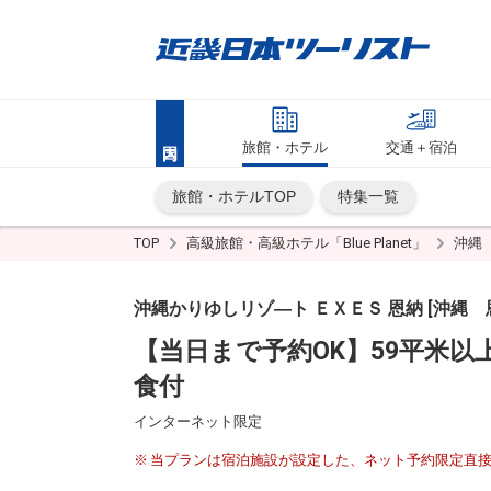
旅館・ホテル
交通＋宿泊
旅館・ホテルTOP
特集一覧
TOP
高級旅館・高級ホテル「Blue Planet」
沖縄
沖縄かりゆしリゾ―ト ＥＸＥＳ 恩納 [沖縄 
【当日まで予約OK】59平米
食付
インターネット限定
当プランは宿泊施設が設定した、ネット予約限定直