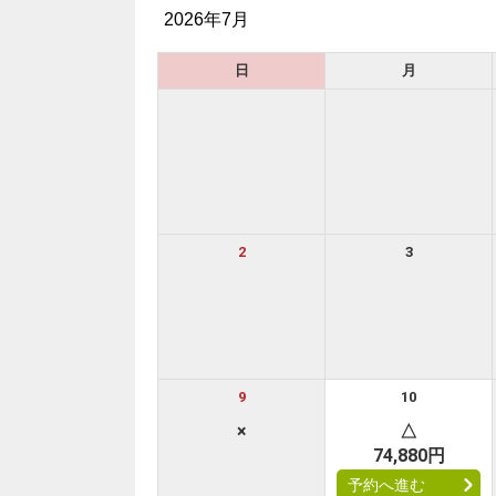
2026年7月
日
月
2
3
9
10
×
△
74,880円
予約へ進む