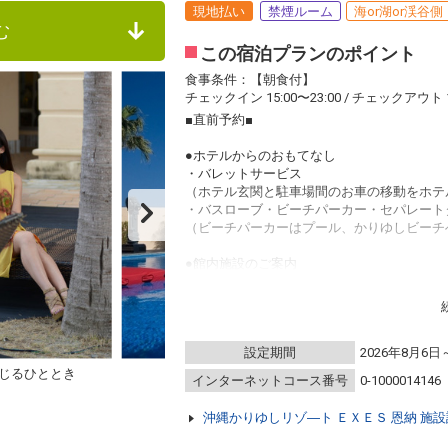
現地払い
禁煙ルーム
海or湖or渓谷側
む
この宿泊プランのポイント
食事条件：【朝食付】
チェックイン 15:00〜23:00 / チェックアウト 1
■直前予約■
●ホテルからのおもてなし
・バレットサービス
（ホテル玄関と駐車場間のお車の移動をホテ
・バスローブ・ビーチパーカー・セパレート
（ビーチパーカーはプール、かりゆしビーチ
●館内施設のご案内
・フィットネスジムご利用無料 ⇒ 5：00～22
・インドアプールご利用無料 ⇒ 8：00～22：
・ガーデンプールご利用無料 ⇒ 4～10月 9：0
※屋外プールのご利用は、時期により営業時
設定期間
2026年8月6日
・エステサロン「CREER DU SPA」 ⇒ 10：
・アクアスペース（有料） ⇒ 15：00～23：
じるひととき
インターネットコース番号
0-1000014146
・コインランドリー （有料） ⇒ 24時間営業
・KBCショップ ⇒ 7：00～22：00
沖縄かりゆしリゾ―ト ＥＸＥＳ 恩納 施
【注意事項】