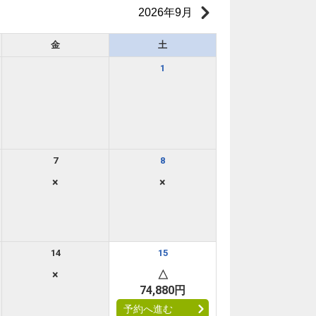
2026年9月
金
土
1
7
8
×
×
14
15
×
△
74,880円
予約へ進む