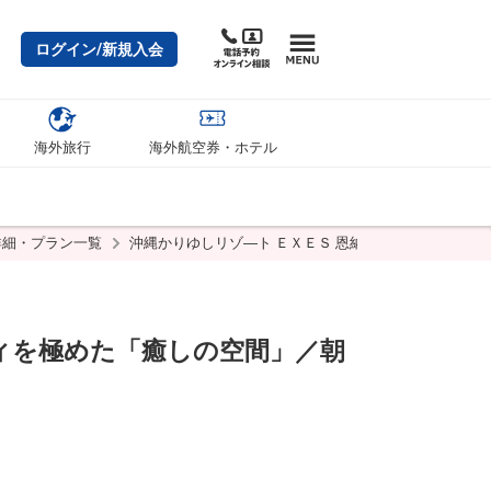
ログイン/新規入会
海外旅行
海外航空券・ホテル
詳細・プラン一覧
沖縄かりゆしリゾ―ト ＥＸＥＳ 恩納のプラン詳細
ィを極めた「癒しの空間」／朝