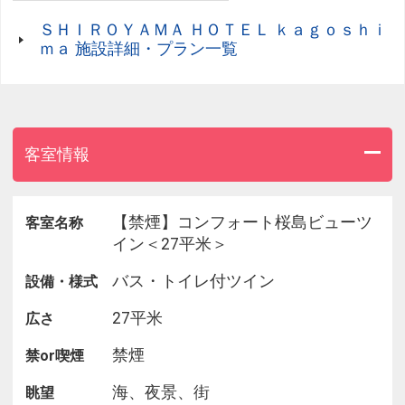
す。ご了承くださいませ。
ＳＨＩＲＯＹＡＭＡ ＨＯＴＥＬ ｋａｇｏｓｈｉ
※プレミアムツイン（トリプル）・デラックスツイ
ｍａ 施設詳細・プラン一覧
ンへご宿泊のお客様へ
「エグゼクティブブレックファースト」をご準備い
たします。
ビュッフェへ変更希望の際はチェックイン時にお申
し出くださいませ。
客室情報
■展望露天温泉「さつま乃湯」をご利用いただけま
す
【禁煙】コンフォート桜島ビューツ
客室名称
※清掃のため11:00～13:00はクローズ
イン＜27平米＞
バス・トイレ付ツイン
設備・様式
■添寝につきましては、ベッド１台につきお子様１
27平米
広さ
名様まで利用可能。（税込・食事代別）
添寝施設使用料：小学生 4400円 / 幼児 1650円 / 2歳
禁煙
禁or喫煙
以下 無料
朝食代：小学生 1300円 / 幼児 550円 / 2歳以下 無料
海、夜景、街
眺望