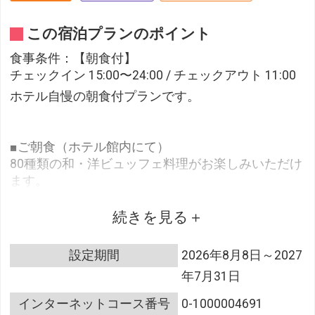
この宿泊プランのポイント
食事条件：【朝食付】
チェックイン 15:00〜24:00 / チェックアウト 11:00
ホテル自慢の朝食付プランです。
■ご朝食（ホテル館内にて）
80種類の和・洋ビュッフェ料理がお楽しみいただけ
ます。
営業時間 6:30～10:00
※状況により、ご提供方法・会場を変更させていた
続きを見る
だく場合がございます。
※7部制にてご案内させていただきます。
設定期間
2026年8月8日～2027
チェックイン時にご希望の時間をお伺いさせていた
年7月31日
だきます。
状況次第ではご希望時間に沿えない場合もございま
インターネットコース番号
0-1000004691