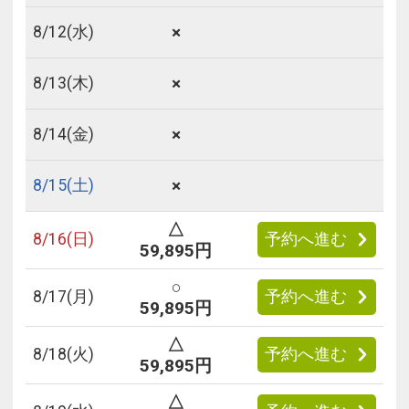
×
8/
12
(水)
×
8/
13
(木)
×
8/
14
(金)
×
8/
15
(土)
△
8/
16
(日)
予約へ進む
59,895円
○
8/
17
(月)
予約へ進む
59,895円
△
8/
18
(火)
予約へ進む
59,895円
△