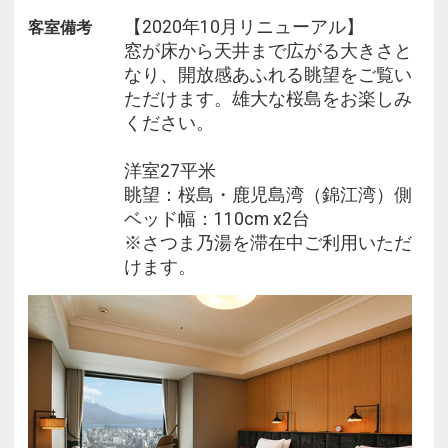
※添寝のお子様がいらっしゃる場合、ご年齢をお知
【2020年10月リニューアル】
客室備考
らせくださいませ。
窓が床から天井まで広がる大きさと
なり、開放感あふれる眺望をご覧い
■複数部屋をご予約の際、フロアが分かれる場合が
ただけます。雄大な桜島をお楽しみ
ございます。
ください。
■ホテル敷地内駐車場 料金のご案内
洋室27平米
普通車：1300円（※2泊目以降は500円）
眺望：桜島・鹿児島湾（錦江湾）側
ご予約制ではございません。
ベッド幅：110cm x2台
※さつま乃湯を滞在中ご利用いただ
けます。