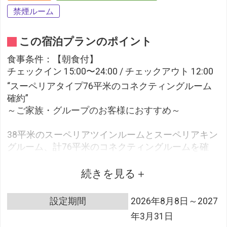
禁煙ルーム
この宿泊プランのポイント
食事条件：【朝食付】
チェックイン 15:00〜24:00 / チェックアウト 12:00
“スーペリアタイプ76平米のコネクティングルーム
確約”
～ご家族・グループのお客様におすすめ～
38平米のスーペリアツインルームとスーペリアキン
グルーム、計76平米のコネクティングルームを確
約。客室内の扉で2部屋が繋がっているので、ご家
族・グループのお客様にぴったりのお部屋です。
続きを見る
お部屋の外に出ずに行き来ができますので、小さな
お子様をお連れのご家族でも安心してご利用いただ
設定期間
2026年8月8日～2027
けます。
年3月31日