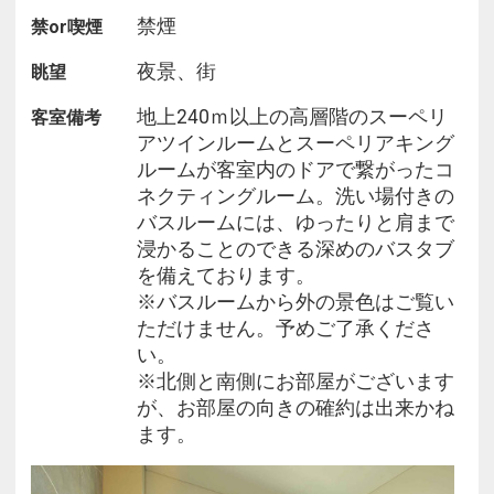
○ご朝食○
禁煙
禁or喫煙
場所：19階「COOKA」（クーカ）
夜景、街
眺望
営業時間： 6：30～10：00（ブッフェ・セットメニ
ュー）
地上240ｍ以上の高層階のスーペリ
客室備考
アツインルームとスーペリアキング
人気のライブキッチンコーナーではお好みの具材を
ルームが客室内のドアで繋がったコ
チョイスできるオムレツやおにぎり、
ネクティングルーム。洗い場付きの
その他パンケーキ、日替りヌードルをご用意。
バスルームには、ゆったりと肩まで
シェフが目の前で仕上げるできたての味をお楽しみ
浸かることのできる深めのバスタブ
ください。
を備えております。
※バスルームから外の景色はご覧い
ただけません。予めご了承くださ
い。
※北側と南側にお部屋がございます
が、お部屋の向きの確約は出来かね
ます。