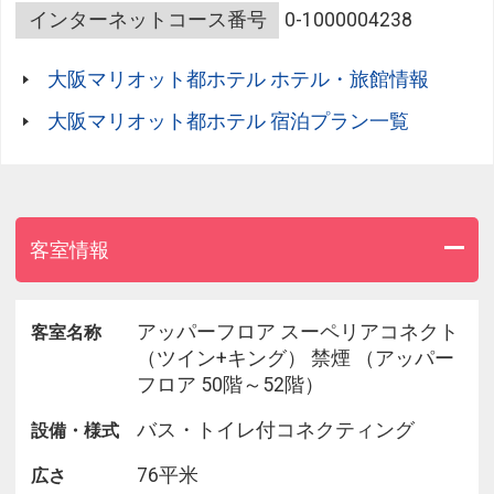
○スーペリアコネクト○
インターネットコース番号
0-1000004238
床から天井まで広がる大きな窓があり、開放的でゆ
とりのあるお部屋です。
大阪マリオット都ホテル ホテル・旅館情報
コネクトならバスルームも2つになり、入浴の時間
もよりスムーズになります。
大阪マリオット都ホテル 宿泊プラン一覧
バスルームはセパレートの洗い場付きになってお
り、ゆったりつかれる深めのバスタブを備えており
ます。
また、ツインルームとキングルームのコネクトです
ので、小さなお子様との添い寝にはキングベッドが
客室情報
ぴったりです。
390階から49階のレギュラーフロアは『スーペリア
アッパーフロア スーペリアコネクト
客室名称
コネクト』、
（ツイン+キング） 禁煙 （アッパー
50階から52階のアッパーフロアは『アッパーフロア
フロア 50階～52階）
スーペリアコネクト』のご案内となります。
バス・トイレ付コネクティング
設備・様式
上空からの景色をご家族や、お友達とご一緒にお楽
しみください。
76平米
広さ