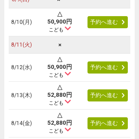
△
50,900円
8/
10
(月)
予約へ進む
こども
×
8/
11
(火)
△
50,900円
8/
12
(水)
予約へ進む
こども
△
52,880円
8/
13
(木)
予約へ進む
こども
△
52,880円
8/
14
(金)
予約へ進む
こども