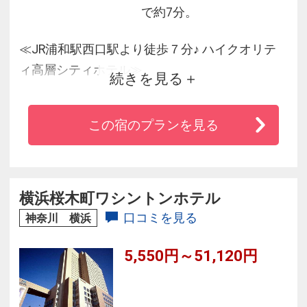
で約7分。
≪JR浦和駅西口駅より徒歩７分♪ ハイクオリテ
ィ高層シティホテル≫
続きを見る
☆全室Wi-fi接続無料♪
☆196室の客室と8つのレストランあり♪
この宿のプランを見る
☆埼玉スーパーアリーナ・鉄道博物館・埼玉ス
タジアムにもアクセス良好♪
☆東京・上野・新宿・横浜にも電車で1本！埼玉
県庁も徒歩圏内♪
横浜桜木町ワシントンホテル
☆話題のエアウィーヴマットレス導入のお部屋
口コミを見る
神奈川 横浜
では上質な眠りを体験できます！
5,550円～51,120円