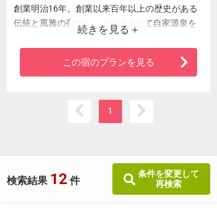
創業明治16年。創業以来百年以上の歴史がある
伝統と風雅の宿です。温泉はすべて自家源泉を
続きを見る
お楽しみいただけます。
2015年8月には大浴場をリニューアルし、お食事
この宿のプランを見る
処を新設！
四季折々の景色が美しい庭園を散策したり、お
部屋からの眺めを楽しみながら、ありのままの
自然に心癒されるひとときをお過ごしくださ
1
い。
条件を変更して
12
検索結果
件
再検索