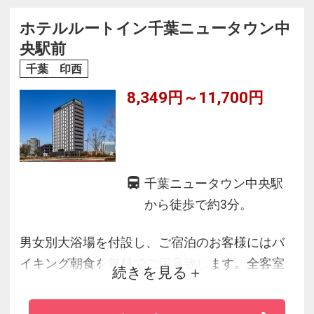
います。
街と一体となるような開放感に満ちたホテル
ホテルルートイン千葉ニュータウン中
で、風薫る横浜の余韻を感じてください。
央駅前
千葉 印西
8,349円～11,700円
千葉ニュータウン中央駅
から徒歩で約3分。
男女別大浴場を付設し、ご宿泊のお客様にはバ
イキング朝食を無料でご用意致します。全客室
続きを見る
には空気清浄機と接続無料のＷｉ－Ｆｉを備え
ています。お車でお越しのお客様には立体自走