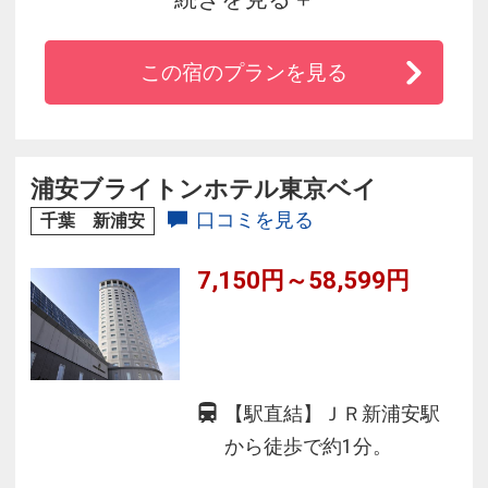
元町中華街駅1番出口（階段）より徒歩1分
◆1927年12月開業
この宿のプランを見る
◆開業以来、マッカーサー元帥など多くの賓客
を迎える
◆タワー館と本館があり、本館は横浜市の歴史
的建造物に認定
浦安ブライトンホテル東京ベイ
◆日本クラシックホテルの会加盟
口コミを見る
千葉 新浦安
7,150円～58,599円
【駅直結】ＪＲ新浦安駅
から徒歩で約1分。