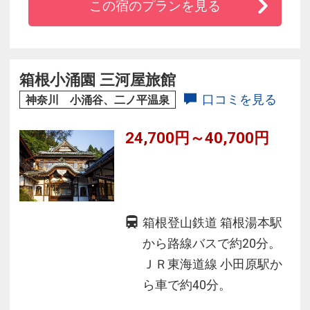
この宿のプランを見る
式駐車場を有料でご利用いただけます。ビジネ
ス・観光に便利なホテルです。
箱根小涌園 三河屋旅館
口コミを見る
神奈川 小涌谷、二ノ平温泉
24,700円～40,700円
箱根登山鉄道 箱根湯本駅
から路線バスで約20分。
ＪＲ東海道線 小田原駅か
ら車で約40分。