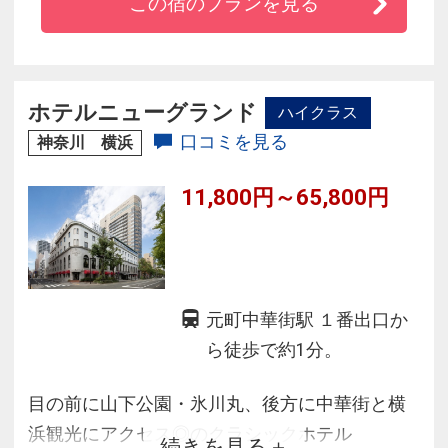
この宿のプランを見る
全てダブルサイズ。１２才以下のお子様は両親
と添い寝の場合は宿泊無料（ベビーベッドも
有）。身障者の方の専用客室も完備。
ホテルニューグランド
ハイクラス
口コミを見る
神奈川 横浜
11,800円～65,800円
元町中華街駅 １番出口か
ら徒歩で約1分。
目の前に山下公園・氷川丸、後方に中華街と横
浜観光にアクセス◎のクラシックホテル
続きを見る