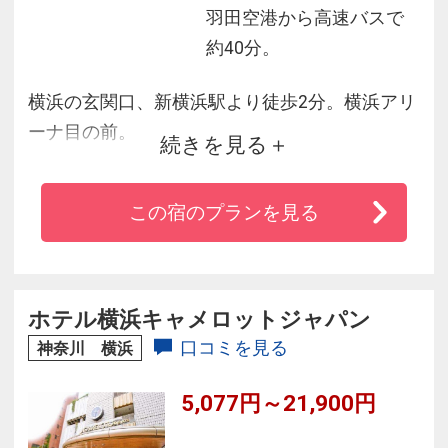
羽田空港から高速バスで
約40分。
横浜の玄関口、新横浜駅より徒歩2分。横浜アリ
ーナ目の前。
続きを見る
新横浜エリア一の高層ホテルで夜景も◎。日産
スタジアムへも徒歩圏内！
この宿のプランを見る
◆都内へのアクセスも良好、品川駅最短約11分
◆晴れた日は上層階から富士山をはじめ港横
浜、新宿新都心のパノラマも楽しめます。バラ
エティ豊かなレストラン・バー・140店舗のショ
ホテル横浜キャメロットジャパン
ッピングプラザ・プリンスペペを複合
口コミを見る
神奈川 横浜
5,077円～21,900円