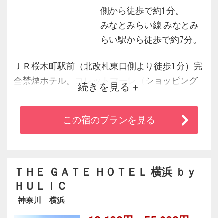
側から徒歩で約1分。
みなとみらい線 みなとみ
らい駅から徒歩で約7分。
ＪＲ桜木町駅前（北改札東口側より徒歩1分）完
全禁煙ホテル。コレットマーレ（ショッピング
続きを見る
施設）内の上層階に位置し、眺望抜群の感動夜
景
この宿のプランを見る
晴れた日は、大きな窓から見える富士の眺めも
◎
パシフィコ横浜まで徒歩10分。横浜アリーナが
ある新横浜駅まで17分
ＴＨＥ ＧＡＴＥ ＨＯＴＥＬ 横浜 ｂｙ
横浜駅まで電車で1本約4分でビジネスにも最
ＨＵＬＩＣ
適！全室55型大型テレビ導入＆空気清浄機＆Wifi
神奈川 横浜
完備（無料）