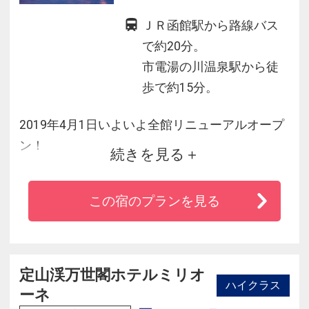
ＪＲ函館駅から路線バス
で約20分。
市電湯の川温泉駅から徒
歩で約15分。
2019年4月1日いよいよ全館リニューアルオープ
ン！
続きを見る
イマジンホテル＆リゾート函館は、耐震補強・
リニューアル工事を終え、
この宿のプランを見る
さらに安心・快適にお過ごしいただける空間に
生まれ変わりました！
朝食のイクラは食べ放題♪
定山渓万世閣ホテルミリオ
ハイクラス
ーネ