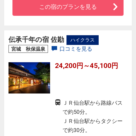
◆足湯を併設したラウンジ「バーチテラス～ベ
この宿のプランを見る
ーカリー＆カフェ～」では、焼きたてのパンも
楽しめます！
◆オリジナルのお土産が買える売店や、皮・
餡・風味にこだわったまんじゅうが買える定山
伝承千年の宿 佐勘
ハイクラス
坊まんじゅう工房もあります。
口コミを見る
宮城 秋保温泉
24,200円～45,100円
ＪＲ仙台駅から路線バス
で約50分。
ＪＲ仙台駅からタクシー
で約30分。