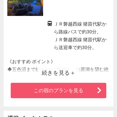
ＪＲ磐越西線 猪苗代駅か
ら路線バスで約30分。
ＪＲ磐越西線 猪苗代駅か
ら送迎車で約30分。
《おすすめ ポイント》
◆五色沼まで徒歩3分！磐梯山、桧原湖を望む絶
続きを見る
景のロケーション
◆裏磐梯エリア唯一の自噴式源泉100％掛け流し
この宿のプランを見る
温泉
◆一流シェフによる「味」へのこだわり
◆一年を通じて思い出を彩る充実のアクティビ
ティ