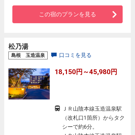
フやテニス、ハイキング等も楽しめる。
この宿のプランを見る
敷地内の源泉より引き込んだ天然温泉の大浴場
はを湯船に古代檜を使用し趣ある雰囲気。
湯沢ICから約3キロで抜群のアクセス！奥湯沢の
自然を満喫できます！
松乃湯
口コミを見る
島根 玉造温泉
18,150円～45,980円
ＪＲ山陰本線玉造温泉駅
（改札口1箇所）からタク
シーで約6分。