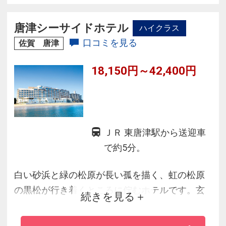
◆伊勢海老や鮑、松阪牛など、お食事でも人気
のホテルです。
唐津シーサイドホテル
ハイクラス
口コミを見る
佐賀 唐津
18,150円～42,400円
ＪＲ 東唐津駅から送迎車
で約5分。
白い砂浜と緑の松原が長い孤を描く、虹の松原
の黒松が行き着くところに佇むホテルです。玄
続きを見る
海灘を眺めながらゆっくりくつろぐ旅・心のこ
もったお料理と静かなひとときがお待ちしてい