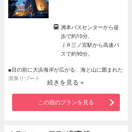
洲本バスセンターから徒
歩で約10分。
ＪＲ三ノ宮駅から高速バ
スで約90分。
■目の前に大浜海岸が広がる、海と山に囲まれた
温泉リゾート
続きを見る
■海水浴や淡路島散策に便利な好立地♪
■屋上のステラテラスからは大阪湾を一望できま
この宿のプランを見る
す！
■離れスパ海音の森・森のSPAなど多彩な湯処を
愉しみいただけます。
■淡路島の山海の幸をダイニングや個室料亭にて