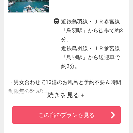
近鉄鳥羽線・ＪＲ参宮線
「鳥羽駅」から徒歩で約3
分。
近鉄鳥羽線・ＪＲ参宮線
「鳥羽駅」から送迎車で
約2分。
・男女合わせて13湯のお風呂と予約不要＆時間
制限無の5つのユニークな
続きを見る
無料貸切風呂が人気。
・鳥羽水族館、ミキモト真珠島、鳥羽湾（イル
この宿のプランを見る
カ島）めぐりなど
鳥羽の人気観光施設が徒歩圏内！