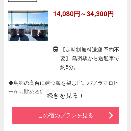
14,080円～34,300円
【定時制無料送迎 予約不
要】 鳥羽駅から送迎車で
約5分。
◆鳥羽の高台に建つ海を望む宿。パノラマロビ
ーから眺める絶景をご堪能下さい。
続きを見る
◆賢島へ約60分・伊勢神宮へは約25分・鳥羽水
族館へは約5分と伊勢志摩の観光に便利
この宿のプランを見る
◆壮大な鳥羽湾を臨む露天風呂。朝焼けにはと
っておきの景色がご覧いただけます。