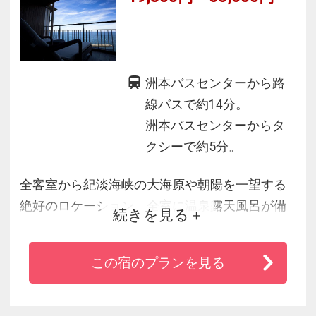
洲本バスセンターから路
線バスで約14分。
洲本バスセンターからタ
クシーで約5分。
全客室から紀淡海峡の大海原や朝陽を一望する
絶好のロケーション。全室に温泉露天風呂が備
続きを見る
わるヴィラ楽園は、明るい光の差し込むリビン
グダイニングや落ち着いたベッドルームを配
この宿のプランを見る
し、潮風を感じながらリラックスできる眺め自
慢の和のスイート。広い居室から展望テラス、
そして雄大な海や空へのつながり・一体感さえ