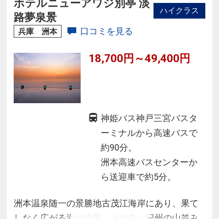
ホテルニューアワジ別亭 淡
ハイクラス
路夢泉景
口コミを見る
兵庫 洲本
18,700円～49,400円
神姫バス神戸三宮バスタ
ーミナルから高速バスで
約90分。
洲本高速バスセンターか
ら送迎車で約5分。
洲本温泉随一の景勝地古茂江海岸にあり、果て
しなく広がる海の情景、その先に紀州の山並み