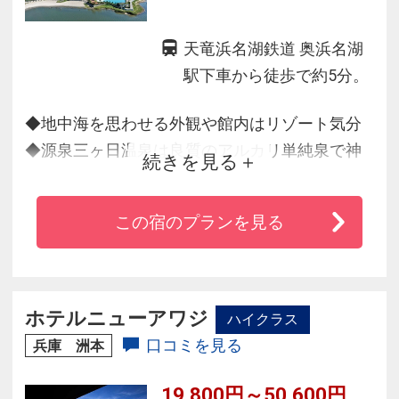
天竜浜名湖鉄道 奥浜名湖
駅下車から徒歩で約5分。
◆地中海を思わせる外観や館内はリゾート気分
◆源泉三ヶ日温泉は良質のアルカリ単純泉で神
続きを見る
経痛・筋肉痛・疲労回復などの効能が好評
◆露天風呂や大浴場からは浜名湖の絶景をお楽
この宿のプランを見る
しみいただけます
◆ご家族・お友達やワンちゃんと一緒に楽しめ
るアクティビティが充実、ドッグカフェもあり
ます
ホテルニューアワジ
ハイクラス
◆東名三ヶ日インターより車で約10分とアクセ
口コミを見る
兵庫 洲本
ス抜群、嬉しい無料駐車場完備
19,800円～50,600円