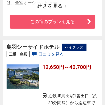
は、全室オーシャンビュー。
続きを見る
英虞湾の素晴らしい眺めをお楽しみください。
◆とろりとした泉質は保温効果が高く、美肌効
この宿のプランを見る
果も期待できる良質な湯が女性に人気。
◆海に映る朝景・夕景が美しい絶景の庭園露天
風呂が自慢。
◆滝の流れる屋内アトリウム和風庭園やボーリ
鳥羽シーサイドホテル
ハイクラス
ング場、カラオケバーなど楽しめる
口コミを見る
三重 鳥羽
館内施設も充実。
12,650円～40,700円
近鉄JR鳥羽駅1番出口（約
30分間隔）から送迎車で