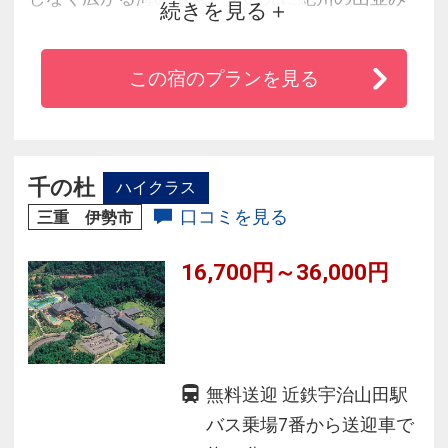
続きを見る
を望みます。海に浮かぶ湯の船のようなメゾネ
ットタイプの湯賓閣では、空へ誘うインフィニ
この宿のプランを見る
ティバス、波打ち際の露天風呂など海・空・湯
の一体感に抱かれゆったりと開放感あふれるご
入浴がお楽しみいただけます。爽やかな朝陽を
眺め、夜には満点の星空を仰ぎながら極上の休
千の杜
ハイクラス
日をお過ごしください。
口コミを見る
三重 伊勢市
16,700円～36,000円
無料送迎 近鉄宇治山田駅
バス乗場7番から送迎車で