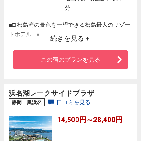
分。
■□ 松島湾の景色を一望できる松島最大のリゾー
トホテル □■
続きを見る
≪ここがオススメ！≫
この宿のプランを見る
◆展望大浴場やお部屋など館内の至るところか
ら松島の絶景が楽しめます！露天風呂から眺め
る朝日は絶景！！
浜名湖レークサイドプラザ
◆お料理もピカイチ！和洋中ビュッフェや会席
口コミを見る
静岡 奥浜名
料理など色々ご用意！朝獲れ海産物を使った海
14,500円～28,400円
鮮バイキングは大人気♪