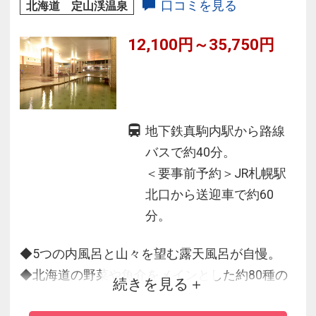
口コミを見る
北海道 定山渓温泉
12,100円～35,750円
地下鉄真駒内駅から路線
バスで約40分。
＜要事前予約＞JR札幌駅
北口から送迎車で約60
分。
◆5つの内風呂と山々を望む露天風呂が自慢。
◆北海道の野菜や魚介をメインとした約80種の
続きを見る
メニューが楽しめるビュッフェ♪