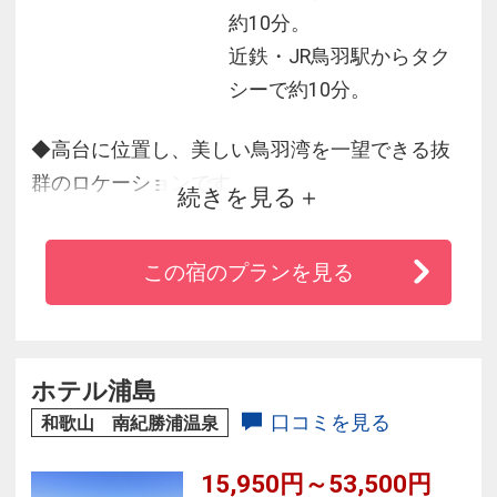
約10分。
近鉄・JR鳥羽駅からタク
シーで約10分。
◆高台に位置し、美しい鳥羽湾を一望できる抜
群のロケーションです。
続きを見る
◆絶景の鳥羽湾が一望できる３種類の露天風呂
を備えた「風見の湯」が自慢です。
この宿のプランを見る
◆３種類の趣の異なる大浴場で館内にいながら
湯めぐりがお楽しみいただけます。
◆季節の食材を盛り込んだお料理と共にくつろ
ぎの時間をお過ごしくださいませ。
ホテル浦島
口コミを見る
和歌山 南紀勝浦温泉
15,950円～53,500円