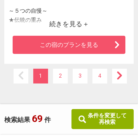
～５つの自慢～
★伝統の重み
続きを見る
★選べるお部屋安堵食事会場
★日本全国から取り寄せる極上の幸
この宿のプランを見る
★「佐勘の湯巡り」を愉しむ
★仙台駅からの抜群のアクセス
～３つのこだわり～
1
2
3
4
◆時代のニーズに合わせたリニューアル
◆こだわりの館内施設
◆“朝食ビュッフェ”【プレミアムモーニング】
条件を変更して
69
検索結果
件
再検索