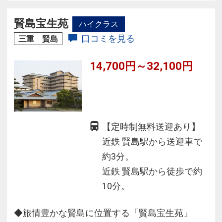
・鳥羽湾一望できる絶好のロケーションが自
慢。
賢島宝生苑
ハイクラス
・鳥羽湾を一望できる回転展望レストランで旬
口コミを見る
三重 賢島
の味覚をお楽しみ下さい。
14,700円～32,100円
【定時制無料送迎あり】
近鉄 賢島駅から送迎車で
約3分。
近鉄 賢島駅から徒歩で約
10分。
◆旅情豊かな賢島に位置する「賢島宝生苑」