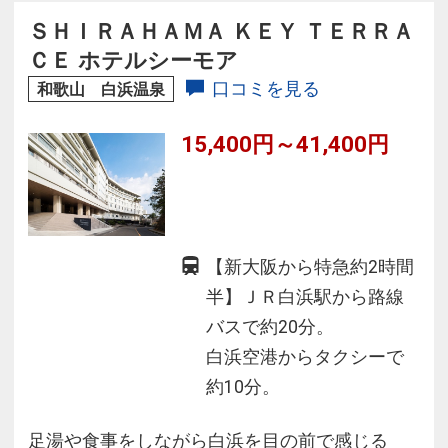
も感じられる、我が家以上に寛ぐことができる
ＳＨＩＲＡＨＡＭＡ ＫＥＹ ＴＥＲＲＡ
こだわりの空間が魅力です。
ＣＥ ホテルシーモア
口コミを見る
和歌山 白浜温泉
15,400円～41,400円
【新大阪から特急約2時間
半】ＪＲ白浜駅から路線
バスで約20分。
白浜空港からタクシーで
約10分。
足湯や食事をしながら白浜を目の前で感じる