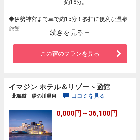
約15分。
◆伊勢神宮まで車で約15分！参拝に便利な温泉
旅館
続きを見る
◆杜の自然が目の前に広がるゆったりとした大
浴場・露天風呂で癒しのひとときを
この宿のプランを見る
◆伊勢海老や松阪牛など伊勢志摩の新鮮な食
材・趣向を凝らした料理が自慢
◆広大なホテル敷地内に、宿泊者限定の卓球
室、夏季限定の屋外流水プールなどの施設が充
イマジン ホテル＆リゾート函館
実
口コミを見る
北海道 湯の川温泉
◆露天風呂付客室などお寛ぎ頂けるお部屋を各
8,800円～36,100円
種ご用意