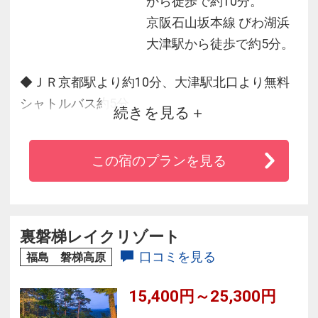
から徒歩で約10分。
京阪石山坂本線 びわ湖浜
大津駅から徒歩で約5分。
◆ＪＲ京都駅より約10分、大津駅北口より無料
シャトルバス約5分
続きを見る
◆全室レイクビュー、雄大な琵琶湖が一望！
◆琵琶湖を望む天然温泉で非日常のひととき
この宿のプランを見る
を。※時間変更あり
※一部アメニティはご用意ございません。添い
寝のお子さまは使用料2200円がかかります。
裏磐梯レイクリゾート
口コミを見る
福島 磐梯高原
15,400円～25,300円