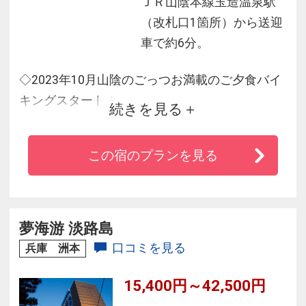
ＪＲ山陰本線玉造温泉駅
（改札口1箇所）から送迎
車で約6分。
◇2023年10月山陰のごっつお満載のご夕食バイ
キングスタート！
続きを見る
歴史と伝統の技が光る島根の郷土料理をはじ
め、しまね和牛、
この宿のプランを見る
日本海育ちの海鮮、パティシエによる華やかな
スイーツを
お楽しみください。
◇趣きの異なる＜木・陶器・岩・瓶＞の貸切露
夢海游 淡路島
天風呂でゆったり
口コミを見る
兵庫 洲本
◇JR玉造温泉駅まで無料送迎サービスあり＜最
15,400円～42,500円
終19：00＞
◇全室Wi-Fi 無料完備