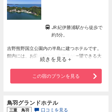
JR 紀伊勝浦駅から徒歩で
約5分。
吉野熊野国立公園内の半島に建つホテルです。
館内には、お湯の中から太平洋が一望できる大
続きを見る
洞窟温泉「忘帰洞」を含め４ケ所の温泉があ
り、その温泉を巡る“浦島温泉めぐり”が好評で
この宿のプランを見る
す。また、山上館屋上展望台からは熊野の山並
や雄大な太平洋が一望できます。
鳥羽グランドホテル
口コミを見る
三重 鳥羽