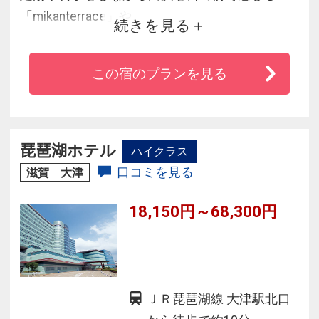
「mikanterrace」や、
続きを見る
目の前で泳ぐ新鮮な魚を味わう「いけす円座
（わろうだ）」、
この宿のプランを見る
日本三大古湯の白浜温泉を心ゆくまで堪能頂け
る「三段の湯」などが新たにOPEN。
琵琶湖ホテル
ハイクラス
口コミを見る
滋賀 大津
18,150円～68,300円
ＪＲ琵琶湖線 大津駅北口