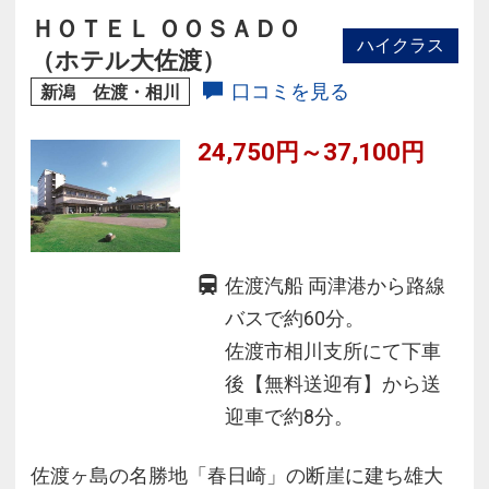
約１８０分でアクセス抜群。
ＨＯＴＥＬ ＯＯＳＡＤＯ
ハイクラス
☆昼神温泉のある阿智村は日本一の星空として
（ホテル大佐渡）
有名です。
口コミを見る
新潟 佐渡・相川
24,750円～37,100円
佐渡汽船 両津港から路線
バスで約60分。
佐渡市相川支所にて下車
後【無料送迎有】から送
迎車で約8分。
佐渡ヶ島の名勝地「春日崎」の断崖に建ち雄大