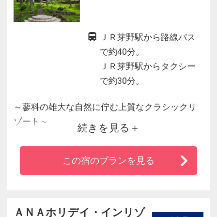
ＪＲ芽野駅から路線バス
で約40分。
ＪＲ芽野駅からタクシー
で約30分。
～蓼科の雄大な自然に佇む上質なクラシックリ
ゾート～
続きを見る
和食洋食から好きなコースをお一人ずつ選択可
能！魅力的なディナー
この宿のプランを見る
東急リゾートタウン蓼科は標高１３００Ｍ、蓼
科の森にたたずむ夢の別世界。
ＡＮＡホリデイ・インリゾ