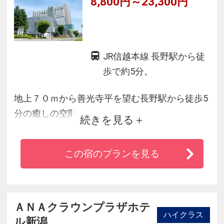
8,800円～23,300円
JR信越本線 長野駅から徒
歩で約5分。
地上７０ｍから善光寺平を望む長野駅から徒歩5
分の癒しの空間。
続きを見る
善光寺平で新たな出会いが待つ港。心波打つ、
空に続くアトリウム階段。地上７０ｍの展望レ
この宿のプランを見る
ストランで過ごす壮大なパノラマとの格別のひ
とときをお過ごしください。
ＡＮＡクラウンプラザホテ
ハイクラス
ル新潟