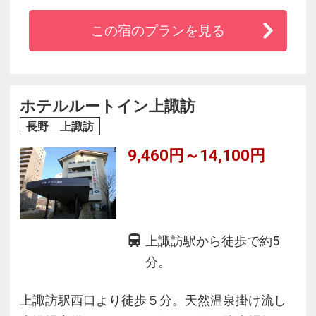
◆宿泊のお客様は富士急ハイランドに優先入園
この宿のプランを見る
が可能
◆富士の雄大なロケーションに位置
◆富士の恵みの天然温泉「ふじやま温泉」・
「富士急ハイランド」をお楽しみください。
ホテルルートイン上諏訪
◆夕食レストランはバイキング・日本料理・イ
長野 上諏訪
タリアンの3店舗をご用意
9,460円～14,100円
上諏訪駅から徒歩で約5
分。
上諏訪駅西口より徒歩５分。天然温泉掛け流し