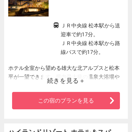
ＪＲ中央線 松本駅から送
迎車で約17分。
ＪＲ中央線 松本駅から路
線バスで約17分。
ホテル全室から望める雄大な北アルプスと松本
平が一望できます。県内最大級の温泉大浴場や
続きを見る
露天風呂、貸切風呂、ジャグジー、足湯の各種
お風呂をお楽しみください。ご夕食は信州なら
この宿のプランを見る
ではの素材をふんだんに使用した郷土色豊かな
お料理をご用意しております
ハイランドリゾート ホテル＆スパ