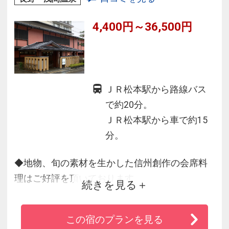
4,400円～36,500円
ＪＲ松本駅から路線バス
で約20分。
ＪＲ松本駅から車で約15
分。
◆地物、旬の素材を生かした信州創作の会席料
理はご好評を頂いております
続きを見る
◆「万葉からの美肌の千年温泉」で日頃の疲れ
をリフレッシュ♪
この宿のプランを見る
◆無料マッサージ機ございます