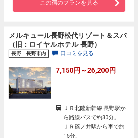
この宿のプランを見る
適した大宴会場、諸設備を誇り、あらゆる交通
機関が至近の距離にあり、交通至便はもちろん
万代シティも近く、ショッピングやレジャー等
で賑わっています。
メルキュール長野松代リゾート＆スパ
（旧：ロイヤルホテル 長野）
口コミを見る
長野 長野市内
7,150円～26,200円
ＪＲ北陸新幹線 長野駅か
ら路線バスで約30分。
ＪＲ篠ノ井駅から車で約
15分。