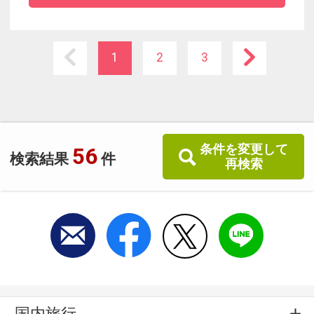
◆露天風呂付特別室、北アルプスが一望できる
和洋室と選べるお部屋タイプ
◆バス停「下浅間広場」から歩いてすぐ。無料
1
2
3
駐車場もございます
条件を変更して
56
検索結果
件
再検索
国内旅行