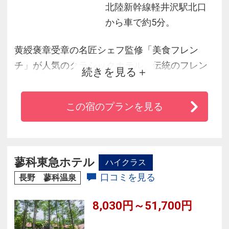
北陸新幹線軽井沢駅北口
から車で約5分。
黄綬褒章受章の名匠シェフ監修「美食フレン
チ」が人気のクラシックホテル。伝統のフレン
続きを見る
チをベースとした、五感で愉しむ新しいスタイ
ルの料理をご堪能いただけます。四季折々の信
この宿のプランを見る
州自慢の素材を生かした一流の味わいと、上質
なおもてなし。特別なひとときが美食の滞在を
彩ります。露天風呂では、朝はやわらかな木漏
れ日、夜は満天の星空に包まれる癒しの湯浴み
蓼科東急ホテル
ハイクラス
をお楽しみださい。
口コミを見る
長野 蓼科温泉
8,030円～51,700円