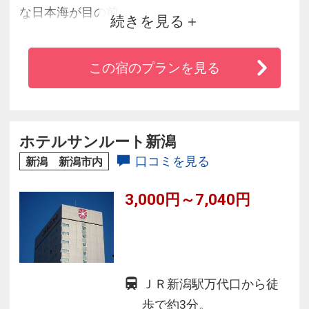
な日本海が目の前。
続きを見る
夕陽が染まる相川湾を望む絶景も自慢。
ご夕食は日本海の幸と家庭的なおもてなしで四
この宿のプランを見る
季折々の味覚をご堪能。
磯風薫る露天風呂で心と身体を癒してくださ
い。全室Wi-Fi完備しております。
ホテルサンルート新潟
口コミを見る
新潟 新潟市内
3,000円～7,040円
ＪＲ新潟駅万代口から徒
歩で約3分。