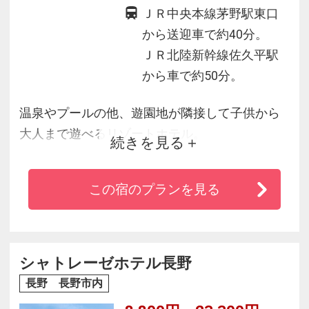
ＪＲ中央本線茅野駅東口
から送迎車で約40分。
ＪＲ北陸新幹線佐久平駅
から車で約50分。
温泉やプールの他、遊園地が隣接して子供から
大人まで遊べるリゾートホテル。
続きを見る
旬の食材を使ったバイキングに温泉めぐりが自
慢！
この宿のプランを見る
標高1450メートルの白樺高原は、夏の平均気温
22.8度！
過ごしやすい白樺湖で様々なアクティビティを
楽しみください。
シャトレーゼホテル長野
長野 長野市内