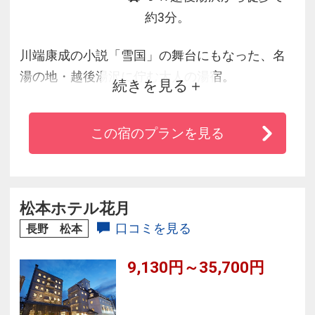
約3分。
川端康成の小説「雪国」の舞台にもなった、名
湯の地・越後湯沢に佇む大人の湯宿。
続きを見る
昭和の懐かしい意匠を随所に配した館内で、四
季折々の山景色を眺めながら上質な湯・食・癒
この宿のプランを見る
しをお愉しみいただき、ごゆっくりお寛ぎくだ
さい。
松本ホテル花月
口コミを見る
長野 松本
9,130円～35,700円