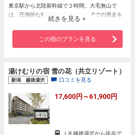
東京駅から北陸新幹線で２時間。大毛無山で
は、圧倒的な積雪量と広大なエリアでの滑走を
続きを見る
お楽しみいただけます。ゲレンデ以外でも国内
最長のジップライン、ボルダリングなどのアク
この宿のプランを見る
ティビティ施設をご満喫して頂くことができま
す。また地下１，７５０ｍより湧き出た温泉、
レストランでは、季節に合わせたバラエティ豊
かな料理をお楽しみ下さいませ。
湯けむりの宿 雪の花（共立リゾート）
口コミを見る
新潟 越後湯沢
17,600円～61,900円
ＪＲ越後湯沢から徒歩で