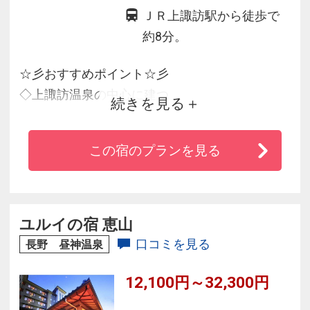
ＪＲ上諏訪駅から徒歩で
約8分。
☆彡おすすめポイント☆彡
◇上諏訪温泉の中心に建つ
続きを見る
◇「芯から温まる自家源泉」と「心を癒す日本
庭園」
この宿のプランを見る
◇信州の味覚を取り入れた和食会席料理が絶品
◇露天風呂付客室もあり、贅沢温泉三昧♪
ユルイの宿 恵山
口コミを見る
長野 昼神温泉
12,100円～32,300円