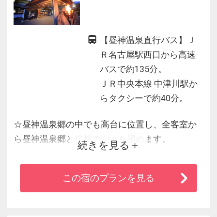
【昼神温泉直行バス】Ｊ
Ｒ名古屋駅西口から高速
バスで約135分。
ＪＲ中央本線 中津川駅か
らタクシーで約40分。
☆昼神温泉郷の中でも高台に位置し、全客室か
ら昼神温泉郷と信州の山々を望めます。
続きを見る
☆夕食は［囲炉裏料理］と［郷土会席料理］の
２種類からお選び頂けます。
この宿のプランを見る
☆昼神温泉のお湯は美肌美人の湯と呼ばれてい
ます。
☆名古屋からはお車にて約９０分。東京からは