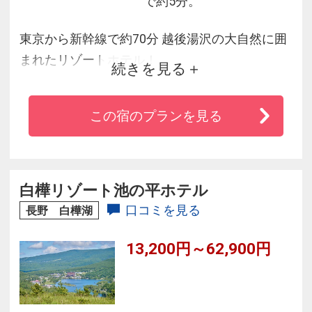
で約5分。
東京から新幹線で約70分 越後湯沢の大自然に囲
まれたリゾートホテル！
続きを見る
JR上越新幹線越後湯沢駅から車で3分（送迎バス
あり／定時運行）
この宿のプランを見る
関越自動車道湯沢I．Cより5分、駐車場:有り
2000台 無料
四季を通して楽しめるリゾート＆レジャーに満
ちた施設！
白樺リゾート池の平ホテル
ニューオータニグループとしてお客様の快適な
口コミを見る
長野 白樺湖
リゾートステイをサポート
13,200円～62,900円
いたします。