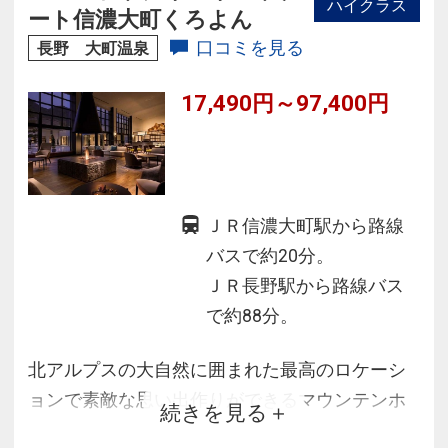
ハイクラス
ート信濃大町くろよん
口コミを見る
長野 大町温泉
17,490円～97,400円
ＪＲ信濃大町駅から路線
バスで約20分。
ＪＲ長野駅から路線バス
で約88分。
北アルプスの大自然に囲まれた最高のロケーシ
ョンで素敵な思い出作りができるマウンテンホ
続きを見る
リデーリゾートです。インテリアは周囲の自然