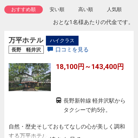
おすすめ順
安い順
高い順
人気順
おとな1名様あたりの代金です。
万平ホテル
ハイクラス
口コミを見る
長野 軽井沢
18,100円～143,400円
長野新幹線 軽井沢駅から
タクシーで約5分。
自然・歴史そしておもてなしの心が美しく調和
する万平ホテル。