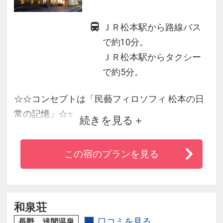
ＪＲ松本駅から路線バス
で約10分。
ＪＲ松本駅からタクシー
で約5分。
☆☆コンセプトは「民藝フィロソフィ 松本の日
常の記憶」☆☆
続きを見る
☆国宝・松本城まで徒歩５分。観光に最適♪
この宿のプランを見る
☆湧水の大浴場で旅の疲れを癒します。
☆レストランでは、新たな料理コンセプト「な
がのテロワール」が食卓を彩ります。
和泉荘
口コミを見る
長野 浅間温泉