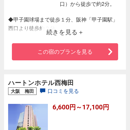
口）から徒歩で約2分。
◆甲子園球場まで徒歩１分、阪神「甲子園駅」
西口より徒歩約２分
続きを見る
◆阪神「梅田（大阪）駅」から約１２分、阪神
「神戸三宮駅」まで約１８分
この宿のプランを見る
◆全室28平米以上
◆ファミリーやグループの方におすすめの和室
をご用意
◆全室インターネット接続、ＣＡＴＶシステム
ハートンホテル西梅田
サービス無料
口コミを見る
大阪 梅田
◆和洋中約120種類の朝食
6,600円～17,100円