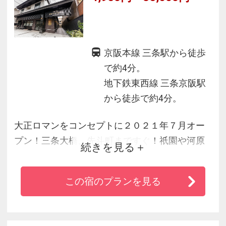
京阪本線 三条駅から徒歩
で約4分。
地下鉄東西線 三条京阪駅
から徒歩で約4分。
大正ロマンをコンセプトに２０２１年７月オー
プン！三条大橋、先斗町まですぐ！祇園や河原
続きを見る
町までも徒歩圏内。ＡＲＵから始まる京の旅。
セルフ撮影スタジオも使えるプレミアムフロア
この宿のプランを見る
では女性には嬉しい高機能ドライヤーやヘヤア
イロンなど美容家電も常設！非日常をお楽しみ
ください♪