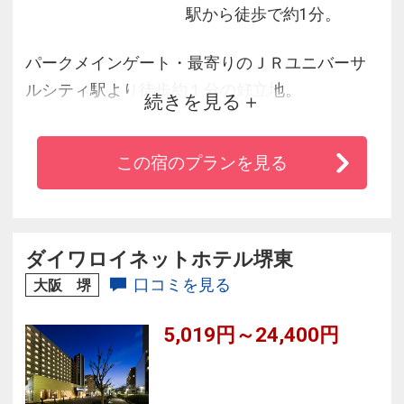
駅から徒歩で約1分。
パークメインゲート・最寄りのＪＲユニバーサ
ルシティ駅より徒歩約１分の好立地。
続きを見る
大阪駅まで直結電車で約１１分と京都や神戸へ
のアクセスも抜群です。
この宿のプランを見る
パークを思いっきり楽しみたい方、観光を満喫
したい方へおすすめ。
ホテルこだわりの朝食が人気です。
ダイワロイネットホテル堺東
※3階には一部ロッカータイプを新設いたしまし
口コミを見る
大阪 堺
た
5,019円～24,400円