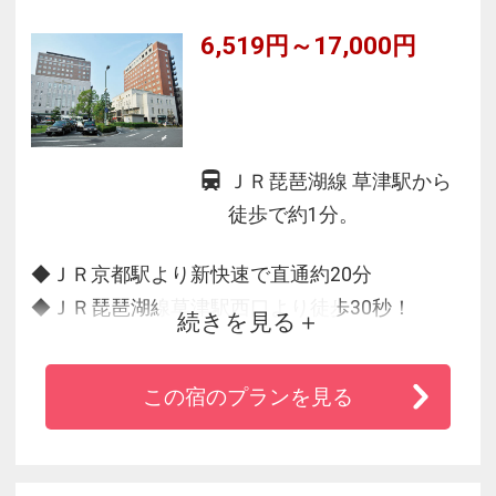
6,519円～17,000円
ＪＲ琵琶湖線 草津駅から
徒歩で約1分。
◆ＪＲ京都駅より新快速で直通約20分
◆ＪＲ琵琶湖線草津駅西口より徒歩30秒！
続きを見る
◆朝食は和洋折衷ビュッフェスタイル
◆全室ＬＡＮ＆Wi-fi完備、空気清浄機もご用意
この宿のプランを見る
◆ベッドはシモンズ製のマットレスを使用して
います
◆お部屋にご用意のお水やお茶などは全て無