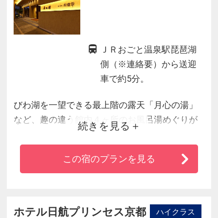
ＪＲおごと温泉駅琵琶湖
側（※連絡要）から送迎
車で約5分。
びわ湖を一望できる最上階の露天「月心の湯」
など、趣の違う館内４ヶ所のお風呂湯めぐりが
続きを見る
楽しめます。さらに「スパエステ-結宇-」では至
極の癒しをお約束いたします。
この宿のプランを見る
ホテル日航プリンセス京都
ハイクラス