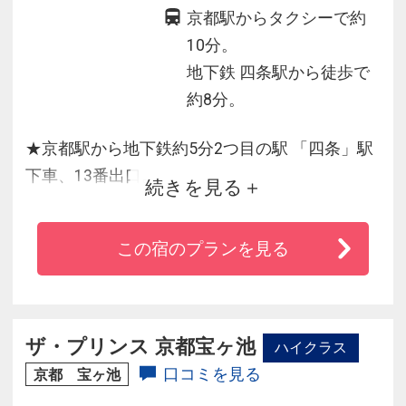
京都駅からタクシーで約
10分。
地下鉄 四条駅から徒歩で
約8分。
★京都駅から地下鉄約5分2つ目の駅 「四条」駅
下車、13番出口。
続きを見る
★錦市場、新京極や河原町まで歩いて5分と大変
便利な立地！
この宿のプランを見る
★【ジェットバス】最新式エアーレスジェット
バス３機搭載！
★モーニングコーヒーやウェルカムドリンクな
ど、心のこもったおもてなしでお迎えしていた
ザ・プリンス 京都宝ヶ池
ハイクラス
だけます。
口コミを見る
京都 宝ヶ池
★全室禁煙となりました。