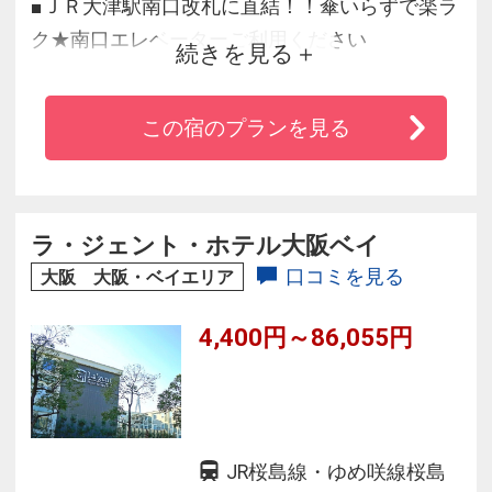
■ＪＲ大津駅南口改札に直結！！傘いらずで楽ラ
ク★南口エレベーターご利用ください
続きを見る
■ＪＲ京都駅から直通２駅９分
■全室インターネット、高速ＬＡＮ回線無料
この宿のプランを見る
■人気の朝食バイキング
■ビジネスはもちろん、京都・滋賀の観光には大
変恵まれた立地
ラ・ジェント・ホテル大阪ベイ
口コミを見る
大阪 大阪・ベイエリア
4,400円～86,055円
JR桜島線・ゆめ咲線桜島