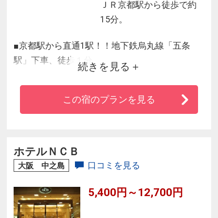
ＪＲ京都駅から徒歩で約
15分。
■京都駅から直通1駅！！地下鉄烏丸線「五条
駅」下車、徒歩１分。
続きを見る
■四条からも約１５分の徒歩圏内にあり、古都の
名所巡りに便利。
この宿のプランを見る
■ホテルにはサウナ付の大浴場があり、旅の疲れ
をを癒します。
■朝食は京都らしいおばんざいメニューを中心に
ご提供。
ホテルＮＣＢ
■全室禁煙
口コミを見る
大阪 中之島
■全館Ｗｉ－Ｆｉ完備、駐車場、お子様添い寝無
5,400円～12,700円
料♪