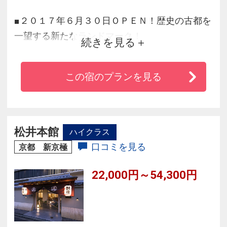
■２０１７年６月３０日ＯＰＥＮ！歴史の古都を
一望する新たなランドマーク！
続きを見る
■ＪＲ奈良駅（西口）より徒歩１分
■全室、トイレ・浴室は完全セパレートタイプ
この宿のプランを見る
■古都奈良の豊かな世界遺産と四季折々の風物詩
を満喫いただく拠点としてご利用ください♪
松井本館
ハイクラス
口コミを見る
京都 新京極
22,000円～54,300円