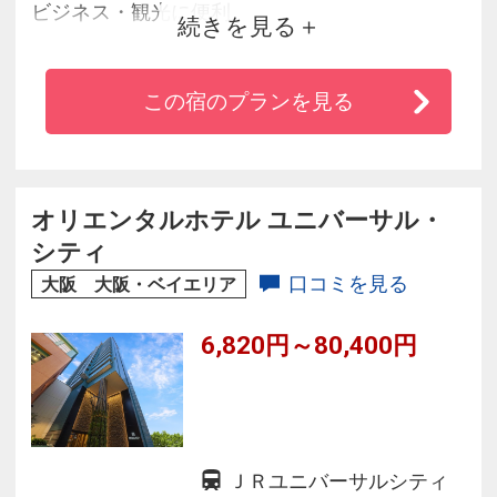
ビジネス・観光に便利
続きを見る
◆シングルルームでも17～18平米とゆったりし
た客室
この宿のプランを見る
◆朝食は日替わりの和洋さまざまなお料理と地
元神戸の名物が人気
◆1200平方メートルの大型スパ「神戸ガーデン
スパ」で癒しのひと時を
オリエンタルホテル ユニバーサル・
◆全館、無料Wi-Fi（無線LAN）完備
シティ
口コミを見る
大阪 大阪・ベイエリア
6,820円～80,400円
ＪＲユニバーサルシティ