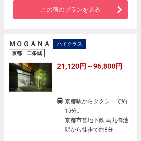
悠久の都・京都の自然と生きる知恵と、細やか
この宿のプランを見る
なもてなしから生まれる、
人にも、社会にも、未来にも心地よい感動体験
をお楽しみください。
ＭＯＧＡＮＡ
ハイクラス
京都 二条城
21,120円～96,800円
京都駅からタクシーで約
15分。
京都市営地下鉄 烏丸御池
駅から徒歩で約8分。