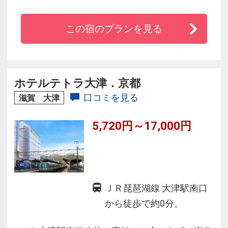
・最上階にスパゾーンを設け、夜空を眺めなが
らの露天風呂（天然温泉）をお楽しみ頂けま
この宿のプランを見る
す。
・都心のオアシスとなる癒しの空間づくりをコ
ンセプトにしております。
・キタやミナミにもアクセス便利。地下鉄で約
ホテルテトラ大津．京都
１５分。
口コミを見る
滋賀 大津
5,720円～17,000円
ＪＲ琵琶湖線 大津駅南口
から徒歩で約0分。