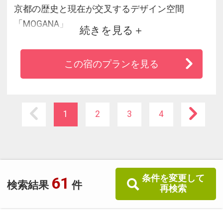
京都の歴史と現在が交叉するデザイン空間
「MOGANA」
続きを見る
二条城からほど近く、鴨川から先斗町や祇園に
も足を延ばせる京都の歴史の中心地に、ラグジ
この宿のプランを見る
ュアリーで全く新しいホテル。
建築家・山口隆がデザインと設計を担当、京都
ならではの「町家」構造を現代的にアレンジし
た客室内には、美意識を感じる調度品の数々が
1
2
3
4
ちりばめられ、上質で洗練された空間と時間を
ご提供しています。
条件を変更して
61
検索結果
件
再検索