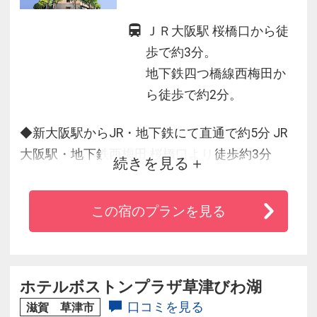
ＪＲ大阪駅 桜橋口から徒
歩で約3分。
地下鉄四つ橋線西梅田か
ら徒歩で約2分。
◆新大阪駅からJR・地下鉄にて直通で約5分 JR
大阪駅・地下鉄西梅田 桜橋口より徒歩約3分
続きを見る
◆空港行リムジンバス乗り場も徒歩約2分
◆ビジネスはもとより京都、神戸、奈良観光の
この宿のプランを見る
拠点としても最適
◆ベッドは清潔感を重視したデュベスタイル
（羽毛布団）・全室シモンズベッドを設置
◆全館無料Wi-Fiご利用可能
ホテルボストンプラザ草津びわ湖
口コミを見る
滋賀 草津市