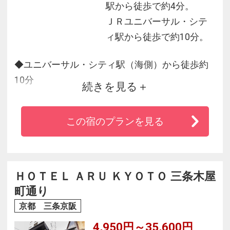
駅から徒歩で約4分。
ＪＲユニバーサル・シテ
ィ駅から徒歩で約10分。
◆ユニバーサル・シティ駅（海側）から徒歩約
10分
続きを見る
◆大阪（梅田）へも電車で直通約15分とアクセ
ス良好
この宿のプランを見る
◆フロント前の選べるアメニティには入浴剤も
ございます
◆朝食はポップで明るいレストランでバラエテ
ィー豊かなビュッフェスタイル
ＨＯＴＥＬ ＡＲＵ ＫＹＯＴＯ 三条木屋
◆フロア別の楽しいコンセプトルーム（花・ジ
町通り
ャングル・宇宙）が人気
京都 三条京阪
4,950円～35,600円