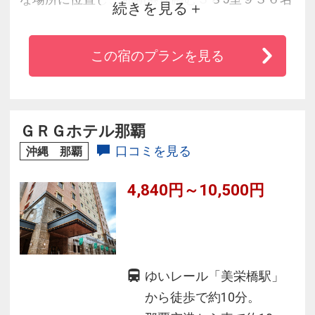
続きを見る
収容の客室と、１５００名が収容できる大宴会
場に中小１２の宴会場、和・中・郷土料理等各
この宿のプランを見る
種バラエティな４つのレストラン・バーがあり
ます。快適さと機能性を兼ね備えたシティホテ
ルです。
ＧＲＧホテル那覇
口コミを見る
沖縄 那覇
4,840円～10,500円
ゆいレール「美栄橋駅」
から徒歩で約10分。