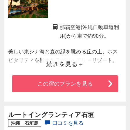
那覇空港(沖縄自動車道利
用)から車で約90分。
美しい東シナ海と森の緑を眺める丘の上、ホス
ピタリティを極めたラグジュアリーリゾート。
続きを見る
59平米以上のゆったりとした客室、旬の素材を
大切にした体にやさしい沖縄スローフードをテ
この宿のプランを見る
ーマにしたレストラン、ジムや屋内外プールな
ど設備も充実しています。
かりゆしビーチでの海水浴やアクティビティも
ご利用いただけます。
ルートイングランティア石垣
口コミを見る
沖縄 石垣島