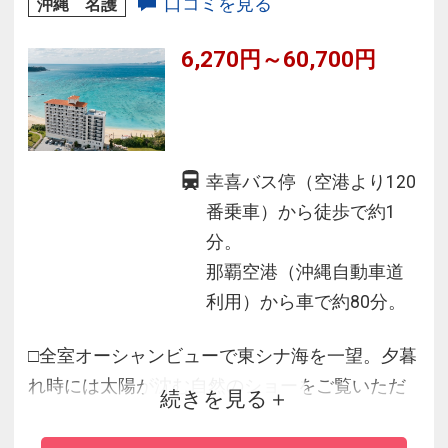
口コミを見る
沖縄 名護
6,270円～60,700円
幸喜バス停（空港より120
番乗車）から徒歩で約1
分。
那覇空港（沖縄自動車道
利用）から車で約80分。
□全室オーシャンビューで東シナ海を一望。夕暮
れ時には太陽が沈む自然のショーをご覧いただ
続きを見る
けます
□美ら海水族館や自然あふれる沖縄本島北部観光