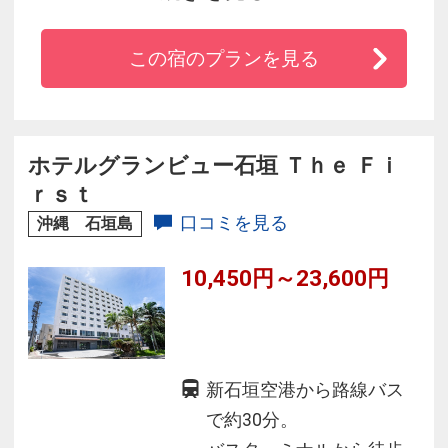
自然豊かな森と美ら海に囲まれたカヌチャリゾ
ートという街で、すべてのリゾート体験をお楽
この宿のプランを見る
しみください。
ホテルグランビュー石垣 Ｔｈｅ Ｆｉ
ｒｓｔ
口コミを見る
沖縄 石垣島
10,450円～23,600円
新石垣空港から路線バス
で約30分。