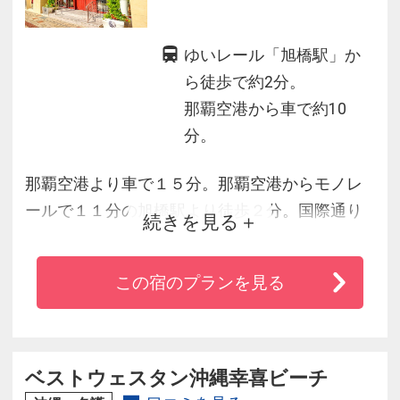
ゆいレール「旭橋駅」か
ら徒歩で約2分。
那覇空港から車で約10
分。
那覇空港より車で１５分。那覇空港からモノレ
ールで１１分の旭橋駅より徒歩２分。国際通り
続きを見る
や那覇バスターミナルまで徒歩圏内にあるホテ
ルユクエスタ旭橋は観光やビジネスにも最適な
この宿のプランを見る
ホテルです。真っ赤なソファーが印象的な広々
ロビー。寛ぎを優しくサポートするゆったりベ
ッドや数々のこだわりのアイテム。ご好評の朝
食プレートもどうぞ。無料Wi-Fi完備！！
ベストウェスタン沖縄幸喜ビーチ