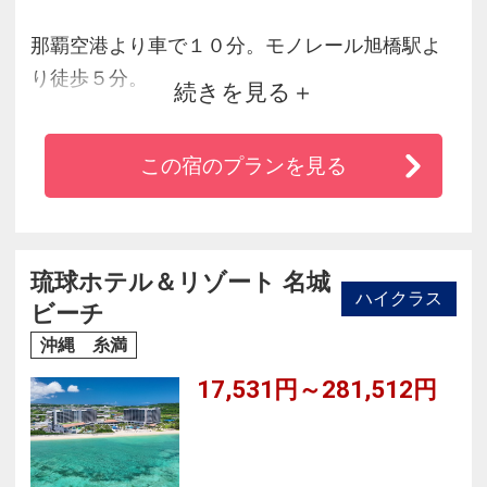
那覇空港より車で１０分。モノレール旭橋駅よ
り徒歩５分。
続きを見る
国際通りやバスターミナルまで徒歩圏内にあ
り、ビジネス・観光の拠点として最適な立地。
この宿のプランを見る
客室はwi-fi環境を完備し、シャワー・トイレ・
洗面を独立させ快適にお過ごしいただけます。
琉球ホテル＆リゾート 名城
ハイクラス
ビーチ
沖縄 糸満
17,531円～281,512円