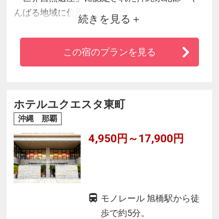
んばる地域に位置。
続きを見る
約10万平米の広大な敷地内に点在するお部屋は
コテージ＆ヴィラスタイル。
この宿のプランを見る
潮風が誘う多彩な美味へのおもてなしは全国の
厳選素材を使った様々なレストランで至福のひ
とときをお楽しみいただけます。
碧い海と神秘的な森の魅力と触れあうことがで
ホテルユクエスタ東町
きる多種多様なアクティビティをご用意してお
沖縄 那覇
ります。
4,950円～17,900円
モノレール 旭橋駅から徒
歩で約5分。