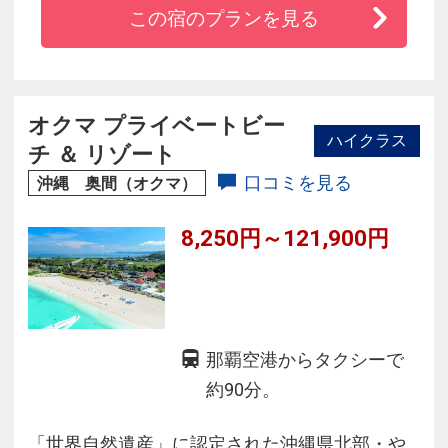
この宿のプランを見る
に便利な高速許田ＩＣから車で約３分
□ベッドは世界中から愛されるシモンズ製のベッ
ドを使用し、快適な睡眠をサポート
□レストランでは沖縄の食材を取り入れたお料理
オクマ プライベートビー
ハイクラス
に海を眺めながらお食事をお楽しみいただけま
チ ＆ リゾート
す
口コミを見る
沖縄 奥間（オクマ）
8,250円～121,900円
那覇空港からタクシーで
約90分。
「世界自然遺産」に認定された沖縄県北部・や