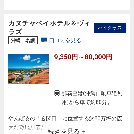
トモールや海水浴を楽しめる豊崎海浜公園(豊崎
美らSUNビーチ)もあり遊びにもショッピングに
も環境充実。
カヌチャベイホテル＆ヴィ
ハイクラス
系列ホテル間の無料送迎は事前予約制でご利用
ラズ
可能です。
口コミを見る
沖縄 名護
9,350円～80,000円
那覇空港(沖縄自動車道利
用)から車で約80分。
やんばるの「玄関口」に位置する約80万坪の広
大な敷地が広がるリゾート。
続きを見る