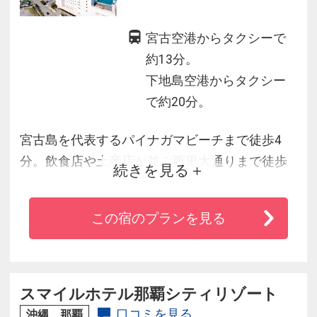
宮古空港からタクシーで
約13分。
下地島空港からタクシー
で約20分。
宮古島を代表するパイナガマビーチまで徒歩4
分。飲食店や土産店が並ぶ西里大通りまで徒歩
続きを見る
約10分。宮古空港より車で約13分、下地島空港
より車で約20分と観光やビジネスに便利なホテ
この宿のプランを見る
ルです。
朝食は、お刺身や郷土料理のチャンプルー、そ
ば等、豊富なメニューが並ぶブッフェ形式でご
用意しております。
スマイルホテル那覇シティリゾート
口コミを見る
沖縄 那覇