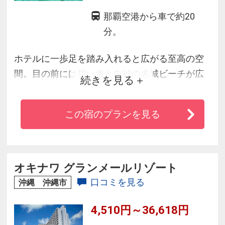
那覇空港から車で約20
分。
ホテルに一歩足を踏み入れると広がる至高の空
間。目の前には碧い海と白砂の名城ビーチが広
続きを見る
がります。
シーンに合わせて楽しめる県内最大級の6種のプ
この宿のプランを見る
ールや、ワンランク上のご滞在をお約束するク
ラブラウンジ。
9種のレストランで愉しめる贅を尽くした料理の
数々は、食の新たな歓びと発見を提供します。
オキナワ グランメールリゾート
優雅に遊ぶことを知る大人のための極上リゾー
口コミを見る
沖縄 沖縄市
トが誕生します。
4,510円～36,618円