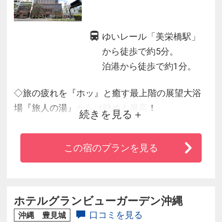
ゆいレール「美栄橋駅」
から徒歩で約5分。
泊港から徒歩で約1分。
◇旅の疲れを『ホッ』と癒す最上階の展望大浴
場『旅人の湯』からは眺めも最高！
続きを見る
◇朝食バイキング無料サービス。
◇離島への発着港へ徒歩１分。コンビニ、２４
この宿のプランを見る
時間営業のスーパーや食堂も徒歩３分、国際通
りも徒歩圏内！
◇那覇市の中心に位置する為、ビジネス、観光
の拠点として最適！
ホテルグランビューガーデン沖縄
口コミを見る
沖縄 豊見城