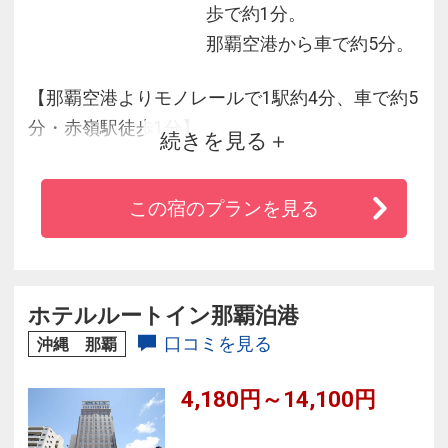
歩で約1分。
那覇空港から車で約5分。
【那覇空港よりモノレールで1駅約4分、車で約5
分・赤嶺駅徒歩1分】
続きを見る
・空港からのアクセスが便利なので遅めの到着
や早めの出発に便利！
この宿のプランを見る
・瀬長島やアウトレットモール、水族館や商業
施設・ビーチのある豊崎へ、赤嶺駅前バス停か
ら路線バス発着で便利！
・ゆったりベッドサイズのお部屋で旅の疲れも
ホテルルートイン那覇泊港
いやされます♪
口コミを見る
沖縄 那覇
・近隣には24時間スーパーや飲食店多数で便利♪
4,180円～14,100円