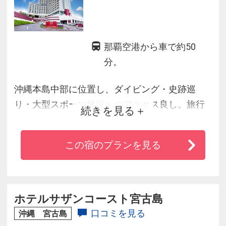
那覇空港から車で約50
分。
沖縄本島中部に位置し、ダイビング・史跡巡
り・大型スポーツ施設へのアクセス良し。旅行
続きを見る
のお荷物を少しでも軽減できるよう、約８０種
類の無料貸出しアイテムを揃えています。お部
この宿のプランを見る
屋は全室３２平米以上のバルコニー付きと大変
広々としており、ゆったりと寛げる事間違いな
し！沖縄観光初心者の方からベテラン旅行者の
方まで、皆様にディープな沖縄を体験頂けま
ホテルサザンコースト宮古島
す！！
口コミを見る
沖縄 宮古島