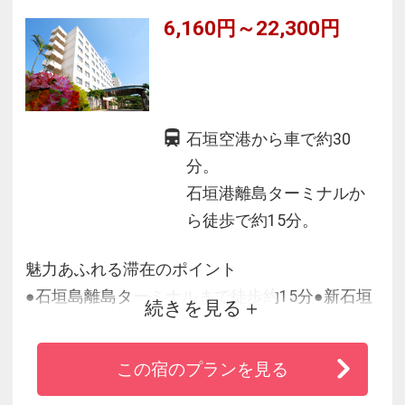
6,160円～22,300円
石垣空港から車で約30
分。
石垣港離島ターミナルか
ら徒歩で約15分。
魅力あふれる滞在のポイント
●石垣島離島ターミナルまで徒歩約15分●新石垣
続きを見る
空港まで車で約30分●繁華街にも徒歩圏内
●朝食バイキングと大浴場は無料●全客室でＷＯ
この宿のプランを見る
ＷＯＷ無料視聴可
●Wi-Fi・LAN回線完備●ダイビング機材干し場完