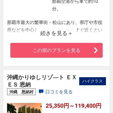
那覇空港から車で約10
分。
那覇市最大の繁華街・松山にあり、県庁や市役
所などを中心としたビジネス街もすぐ近くとい
続きを見る
う絶好のロケーション。ヨーロッパの雰囲気が
漂う外観とインテリア、広々としたお部屋でゆ
この宿のプランを見る
っくりとくつろげるワンランク上のビジネスホ
テルです。また、周辺には地元ステーキハウス
や沖縄そば店、食堂などがあり長期滞在にもお
すすめです。
沖縄かりゆしリゾ―ト ＥＸ
ハイクラス
ＥＳ 恩納
口コミを見る
沖縄 恩納村
25,350円～119,400円