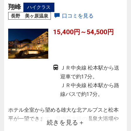
州の旬材の旨みと、山海の幸でおもてなしいた
翔峰
ハイクラス
します。
口コミを見る
長野 美ヶ原温泉
15,400円～54,500円
ＪＲ中央線 松本駅から送
迎車で約17分。
ＪＲ中央線 松本駅から路
線バスで約17分。
ホテル全室から望める雄大な北アルプスと松本
平が一望できます。県内最大級の温泉大浴場や
続きを見る
露天風呂、貸切風呂、ジャグジー、足湯の各種