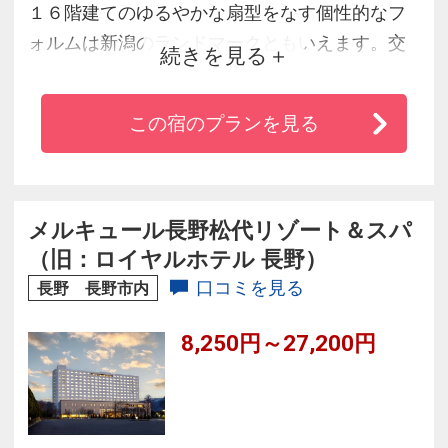
１６階建てのゆるやかな扇型をなす個性的なフ
ォルムは新潟のランドマークともいえます。交
続きを見る
通網の中心に位置しながら閑寂な雰囲気が味わ
えるシティホテルです。国際会議や各種会合に
この宿のプランを見る
適した大宴会場、諸設備を誇り、あらゆる交通
機関が至近の距離にあり、交通至便はもちろん
万代シティも近く、ショッピングやレジャー等
で賑わっています。
メルキュール長野松代リゾート＆スパ
（旧：ロイヤルホテル 長野）
口コミを見る
長野 長野市内
8,250円～27,200円