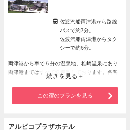
佐渡汽船両津港から路線
バスで約7分。
佐渡汽船両津港からタク
シーで約5分。
両津港から車で５分の温泉地、椎崎温泉にあり
両津港まではすべて送迎致しております。各客
続きを見る
室からは日本百景の加茂湖・両津湾が一望でき
ます。団体様には宴会場にて、地元民謡団によ
この宿のプランを見る
る佐渡おけさなどの伝統芸能をご観賞いただき
ます。
おけさ踊り教室（修了証書付）も開催されま
す。
アルピコプラザホテル