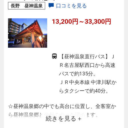
口コミを見る
長野 昼神温泉
13,200円～33,300円
【昼神温泉直行バス】Ｊ
Ｒ名古屋駅西口から高速
バスで約135分。
ＪＲ中央本線 中津川駅か
らタクシーで約40分。
☆昼神温泉郷の中でも高台に位置し、全客室か
ら昼神温泉郷と信州の山々を望めます。
続きを見る
☆夕食は［囲炉裏料理］と［郷土会席料理］の