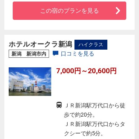
２種類からお選び頂けます。
この宿のプランを見る
☆昼神温泉のお湯は美肌美人の湯と呼ばれてい
ます。
☆名古屋からはお車にて約９０分。東京からは
約１８０分でアクセス抜群。
ホテルオークラ新潟
ハイクラス
☆昼神温泉のある阿智村は日本一の星空として
口コミを見る
新潟 新潟市内
有名です。
7,000円～20,600円
ＪＲ新潟駅万代口から徒
歩で約20分。
ＪＲ新潟駅万代口からタ
クシーで約5分。