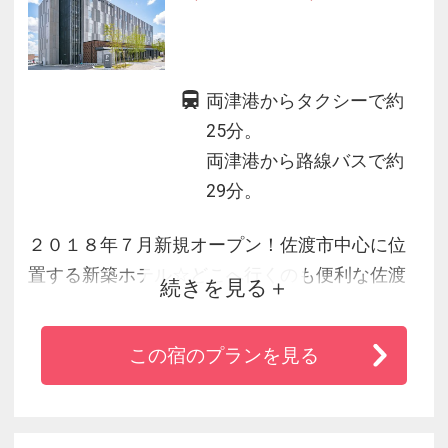
両津港からタクシーで約
25分。
両津港から路線バスで約
29分。
２０１８年７月新規オープン！佐渡市中心に位
置する新築ホテル☆どこへ行くのも便利な佐渡
続きを見る
市中心部に位置しており、ビジネス・レジャー
の拠点に最適♪また、大浴場と、シモンズ製ベッ
この宿のプランを見る
ドは旅の疲れを癒していただけます。屋上の山
並みテラスもお楽しみください。