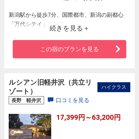
新潟駅から徒歩7分、国際都市、新潟の副都心
「万代シテイ」に位置。
続きを見る
郊外線バスターミナルに隣接しビジネスや観光
の拠点として便利、ショッピングにも最適。
この宿のプランを見る
リラクゾート（ＲＥＬＡＸ＆ＲＥＳＯＲＴの造
語）が合言葉。
お客様に何度でも訪れていただける快適なホテ
ルを目指しています。
ルシアン旧軽井沢（共立リ
ハイクラス
ゾート）
口コミを見る
長野 軽井沢
17,399円～63,200円