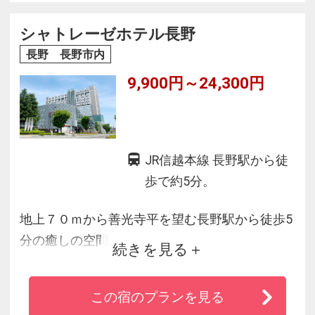
☆ホテル1階に飲み歩き横丁「松本つなぐ横丁」
がオープン♪
シャトレーゼホテル長野
長野 長野市内
9,900円～24,300円
JR信越本線 長野駅から徒
歩で約5分。
地上７０ｍから善光寺平を望む長野駅から徒歩5
分の癒しの空間。
続きを見る
善光寺平で新たな出会いが待つ港。心波打つ、
空に続くアトリウム階段。地上７０ｍの展望レ
この宿のプランを見る
ストランで過ごす壮大なパノラマとの格別のひ