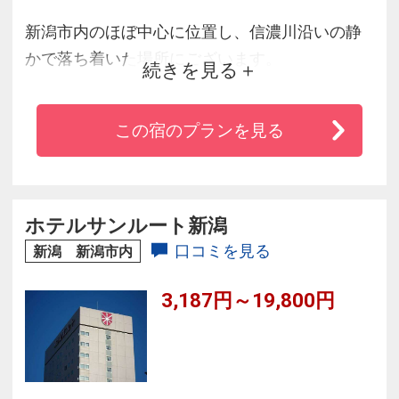
新潟市内のほぼ中心に位置し、信濃川沿いの静
かで落ち着いた場所にございます。
続きを見る
出し入れ自由の駐車場は地下と屋外（平面）合
わせて約120台ご用意。
この宿のプランを見る
オークラならではの温かなおもてなしでお迎え
いたします。
朝食ブッフェでは県産コシヒカリの食べ比べや
郷土料理の数々、
ホテルサンルート新潟
目の前でお作りする中とろ～りオムレツなどお
口コミを見る
新潟 新潟市内
楽しみくださいませ。
3,187円～19,800円