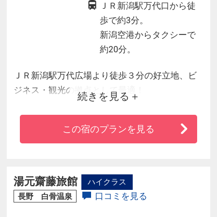
ＪＲ新潟駅万代口から徒
歩で約3分。
新潟空港からタクシーで
約20分。
ＪＲ新潟駅万代広場より徒歩３分の好立地、ビ
ジネス・観光の拠点として最適！
続きを見る
ホテル周辺に郷土料理、居酒屋等多数あり新潟
の味を満喫できます。
この宿のプランを見る
「ゆとり」と「くつろぎ」をテーマに、客室は
ゆったり広めになっております。
全館Wi-Fi対応です。
湯元齋藤旅館
ハイクラス
口コミを見る
長野 白骨温泉