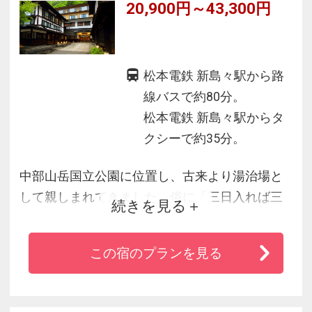
20,900円～43,300円
松本電鉄 新島々駅から路
線バスで約80分。
松本電鉄 新島々駅からタ
クシーで約35分。
中部山岳国立公園に位置し、古来より湯治場と
して親しまれてきました。俗に「三日入れば三
続きを見る
年風邪をひかない」と云われる程、薬用効果の
ある温泉です。特に入浴と同時に飲泉していた
この宿のプランを見る
だきますと胃腸病に良いと云われています。当
館の大浴場、野天風呂、貸切風呂はすべて、自
家源泉からの掛け流しの湯です。四季折々の信