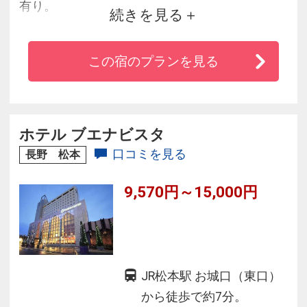
有り。
続きを見る
和洋バイキング朝食は豊富なメニューや新潟名
物・鉄板焼き料理が大好評！
この宿のプランを見る
人気男女別大浴場、15000冊の無料コミックルー
ムもおすすめ♪
館内駐車場有。
ホテル ブエナビスタ
口コミを見る
長野 松本
9,570円～15,000円
JR松本駅 お城口（東口）
から徒歩で約7分。