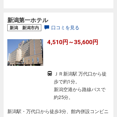
各種アメニティはロビー階に設置しております
ので、ご自由にお持ちください♪
コインランドリーもあり、滞在型ホテルとして
新潟第一ホテル
のビジネスマンや短期出張・観光まで幅広いス
口コミを見る
新潟 新潟市内
タイルでどうぞ！
4,510円～35,600円
ＪＲ新潟駅 万代口から徒
歩で約1分。
新潟空港から路線バスで
約25分。
新潟駅・万代口から徒歩3分、館内併設コンビニ