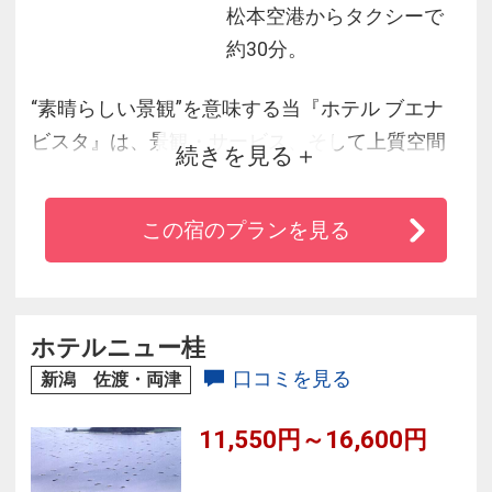
松本空港からタクシーで
約30分。
“素晴らしい景観”を意味する当『ホテル ブエナ
ビスタ』は、景観・サービス、そして上質空間
続きを見る
が魅力です。
この宿のプランを見る
また、館内に4種のレストランがあり、観光にも
ビジネスにも最適！
立地もJR松本駅から徒歩7分、松本空港からも車
ホテルニュー桂
で30分以内と、好アクセスもうれしいポイン
口コミを見る
新潟 佐渡・両津
ト。
11,550円～16,600円
当然ながら、全室Wi-Fi完備☆