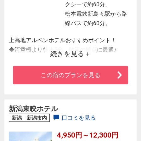
クシーで約60分。
松本電鉄新島々駅から路
線バスで約60分。
上高地アルペンホテルおすすめポイント！
◆河童橋より徒歩5分。散策の拠点に最適♪
続きを見る
◇春の新緑、夏のハイキング、秋の紅葉とどの
季節に来館されても楽しんで頂けます。
この宿のプランを見る
◆川魚、山菜をふんだんに用いた四季折々の珍
味が楽しめる和風会席風料理が自慢。
新潟東映ホテル
口コミを見る
新潟 新潟市内
4,950円～12,300円