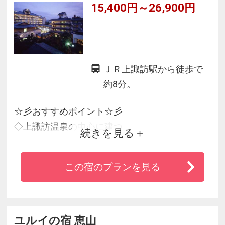
15,400円～26,900円
ＪＲ上諏訪駅から徒歩で
約8分。
☆彡おすすめポイント☆彡
◇上諏訪温泉の中心に建つ
続きを見る
◇「芯から温まる自家源泉」と「心を癒す日本
庭園」
この宿のプランを見る
◇信州の味覚を取り入れた和食会席料理が絶品
◇露天風呂付客室もあり、贅沢温泉三昧♪
ユルイの宿 恵山