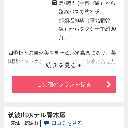
黒磯駅（宇都宮線）から
路線バスで約30分。
那須塩原駅（東北新幹
線）からタクシーで約30
分。
四季折々の自然美を見せる那須高原にあり、英
国調のシックさと日本調の優雅さを兼ね合せた
続きを見る
リゾートホテルです。
食事は地場で採れたみずみずしい高原野菜や旬
この宿のプランを見る
の食材を使い、四季折々の味覚をお楽しみ戴け
ます。
南ヶ丘牧場、ハイランドパーク、りんどう湖フ
ァミリー牧場など観光の拠点に便利な立地で
筑波山ホテル青木屋
す。
口コミを見る
茨城 筑波山