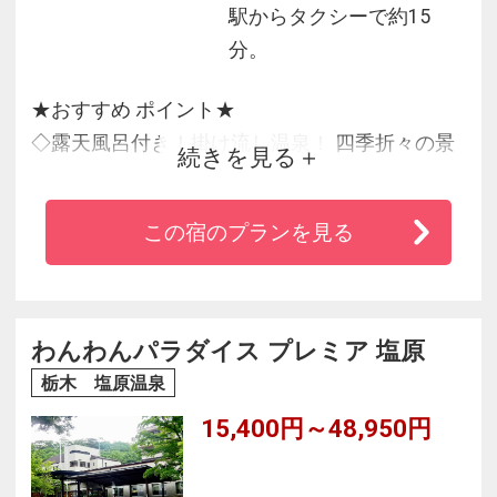
駅からタクシーで約15
分。
★おすすめ ポイント★
◇露天風呂付き！掛け流し温泉！ 四季折々の景
続きを見る
観も満喫。
◇シモンズ社製のベッドを配置しゆっくりとお
この宿のプランを見る
休みいただけます。（一部和室を除く）
◇遊戯室に卓球やビリヤード台を設置、トレー
ニングルームも完備。
◇自然と一体感を感じられる癒しの宿で、極上
わんわんパラダイス プレミア 塩原
のひとときをお過ごしください。
栃木 塩原温泉
15,400円～48,950円