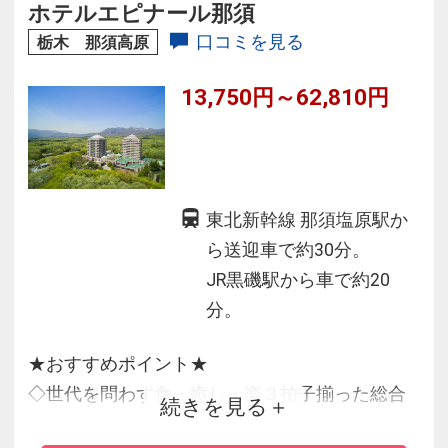
がされたお宿！
ホテルエピナール那須
口コミを見る
栃木 那須高原
13,750円～62,810円
東北新幹線 那須塩原駅か
ら送迎車で約30分。
JR黒磯駅から車で約20
分。
★おすすめポイント★
◇世代を問わず食・癒し・楽３拍子揃った総合
続きを見る
リゾートホテル！