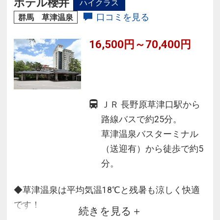
ホテル櫻井
ハイクラス
提供。
口コミを見る
群馬 草津温泉
16,500円～70,400円
ＪＲ 長野原草津口駅から
路線バスで約25分。
草津温泉バスターミナル
（送迎有）から徒歩で約5
分。
◆草津温泉は平均気温18℃と残暑も涼しく快適
です！
続きを見る
◆100％源泉かけ流しの30mの草津最大級の温泉