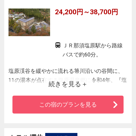
24,200円～38,700円
ＪＲ那須塩原駅から路線
バスで約60分。
塩原渓谷を緩やかに流れる箒川沿いの谷間に、
11の湯本が点在する塩原温泉郷に令和4年、『塩
続きを見る
の湯温泉 蓮月』がオープン。宿へは専用のケー
ブルカーで下って訪れる。天然温泉が満たす露
この宿のプランを見る
天風呂を全室に備え、効能豊かで美肌の湯とも
称される湯を独占できる。また、露天風呂や開
放的な大浴場、3つの貸切露天も用意。夕食は地
場の味覚をふんだんに盛り込んだ会席料理をご