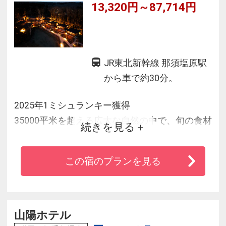
13,320円～87,714円
JR東北新幹線 那須塩原駅
から車で約30分。
2025年1ミシュランキー獲得
35000平米を超える広大な自然の中で、旬の食材
続きを見る
や地元の味覚を取り入れた料理をご堪能いただ
けます。
この宿のプランを見る
建築家・石上純也氏が手掛けた体感する森「水
庭」のそばで、レストランと一棟貸しの宿泊施
設suite villaのあるスモールラグジュアリー
「AUBERGE」とカジュアルに泊まれる「Ｂ＆
山陽ホテル