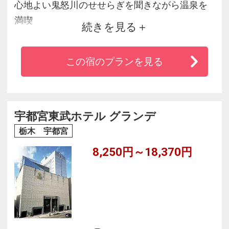
心地よい鬼怒川のせせらぎを聞きながら温泉を
満喫
続きを見る
自慢のバイキングと美肌の湯で、心癒されるひ
と時を
この宿のプランを見る
宇都宮東武ホテル グランデ
栃木 宇都宮
8,250円～18,370円