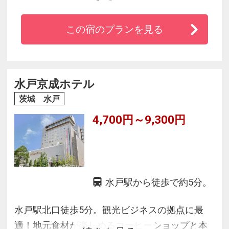
◇三百余年こんこんと湧き出る天然湯の100％源
泉かけ流しの湯
この宿のプランを見る
◇世界の高級ホテルでも採用されているシモン
ズ製のベットを導入（一部の和室を除く）
◇朝食はビュッフェ形式、夕食はビュッフェ形
式またはお膳をお楽しみ頂けます。
水戸京成ホテル
茨城 水戸
4,700円～9,300円
水戸駅から徒歩で約5分。
水戸駅北口徒歩5分。観光ビジネスの拠点に最
適！地元食材が楽しめるコーヒーショップと本