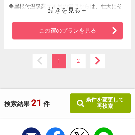
◆屋根付温泉露天風呂の湯舟からは、壮大にそ
続きを見る
びえる「本白根山」と悠然と佇む「浅間山」の
眺望がお楽しみ頂けます。
この宿のプランを見る
◆眺めの良いレストランで、料理長が工夫をこ
らした季節ごとの旬な味覚をコース料理にてご
堪能ください。
1
2
条件を変更して
21
検索結果
件
再検索