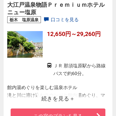
床、コロニアル風の円柱、
大江戸温泉物語Ｐｒｅｍｉｕｍホテル
さらに客室などの調度品はアンティークな重厚
ニュー塩原
さを感じさせます。
口コミを見る
栃木 塩原温泉
12,650円～29,260円
ＪＲ 那須塩原駅から路線
バスで約60分。
館内湯めぐりを楽しむ温泉ホテル
滝と川に溶け込むラウンジと館内湯めぐり、マ
続きを見る
ルシェ風のレストラン。家族みんなでくつろぐ
癒しのひと時をお過ごしください。