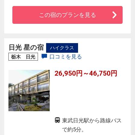
が自慢。
この宿のプランを見る
◆湯もみショー＆太鼓ショーなどイベントが満
載♪
日光 星の宿
ハイクラス
口コミを見る
栃木 日光
26,950円～46,750円
東武日光駅から路線バス
で約5分。