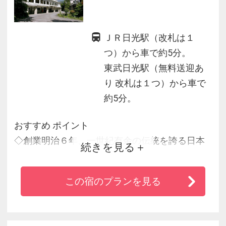
ＪＲ日光駅（改札は１
つ）から車で約5分。
東武日光駅（無料送迎あ
り 改札は１つ）から車で
約5分。
おすすめ ポイント
◇創業明治６年、一世紀有余の伝統を誇る日本
続きを見る
最古の由緒あるホテル。
◇東照宮に近く、神橋の高台に位置し、眼下に
この宿のプランを見る
大谷川、東照宮の杉木立を前影に日光連山を遠
望できます。
◇本館２階にあるダイニングルームの寄木の