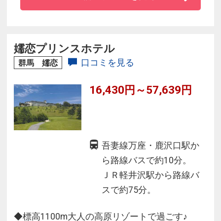
理に満足間違いなし！
◆山頂まで4分間の空中散歩と雄大な景色が楽し
める伊香保ロープウェイまで徒歩5分
◆伊香保温泉でリーズナブルな宿☆
嬬恋プリンスホテル
口コミを見る
群馬 嬬恋
16,430円～57,639円
吾妻線万座・鹿沢口駅か
ら路線バスで約10分。
ＪＲ軽井沢駅から路線バ
スで約75分。
◆標高1100m大人の高原リゾートで過ごす♪