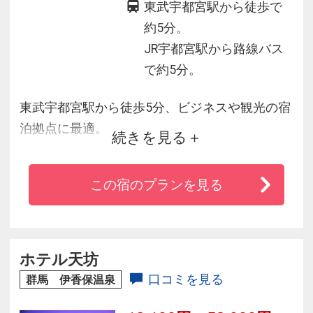
東武宇都宮駅から徒歩で
約5分。
JR宇都宮駅から路線バス
で約5分。
東武宇都宮駅から徒歩5分、ビジネスや観光の宿
泊拠点に最適。
続きを見る
客室は2つのスイートを含めた全149室。落ち着
きと静かさを大切にした空間は、旅行やビジネ
この宿のプランを見る
スのひとときに安らぎをあたえてくれます。
朝食は40種類以上のメニューが並ぶブッフェ。
和洋の豊富なメニューに加え、栃木県自慢の郷
土料理や餃子をはじめとする名物料理を取り揃
ホテル天坊
え、楽しさいっぱいです。
口コミを見る
群馬 伊香保温泉