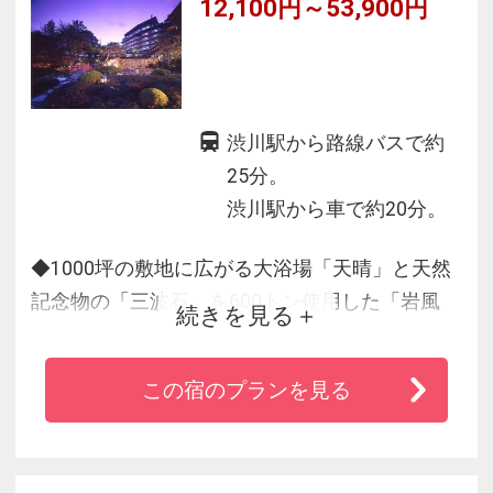
12,100円～53,900円
渋川駅から路線バスで約
25分。
渋川駅から車で約20分。
◆1000坪の敷地に広がる大浴場「天晴」と天然
記念物の「三波石」を600トン使用した「岩風
続きを見る
呂」で館内湯めぐり♪
◆夕食は季節の旬な食材を使った「会席」「蒸
この宿のプランを見る
し料理」「囲炉裏焼き」「バイキング」等多種
多様にご用意。
◆坂の多い伊香保でも屈指のバリアフリー対応