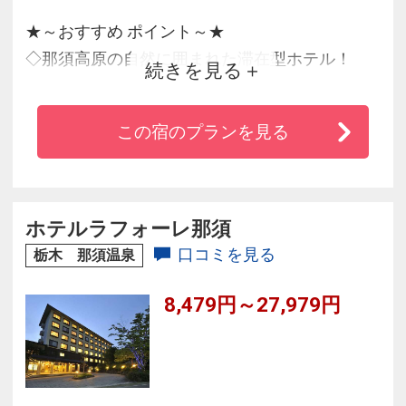
★～おすすめ ポイント～★
◇那須高原の自然に囲まれた滞在型ホテル！
続きを見る
◇美肌に効果的なpH8.0弱アルカリ性の温泉！
◇ヨーロピアンクラシックの高原リゾートなら
この宿のプランを見る
ではの広々とした客室
◇お食事は那須高原の豊かな食材を上質なおも
てなしと共に
ホテルラフォーレ那須
口コミを見る
栃木 那須温泉
8,479円～27,979円