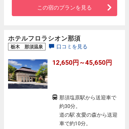
◇約90種類以上の豊富なメニューのバイキング
この宿のプランを見る
が大人気！
◇１年中遊べる室内温水プールなど館内施設が
充実！
◇ウェルカムベビーの宿！お子様のお泊りデビ
ホテルフロラシオン那須
ューに最適！
口コミを見る
栃木 那須温泉
12,650円～45,650円
那須塩原駅から送迎車で
約30分。
道の駅 友愛の森から送迎
車で約10分。