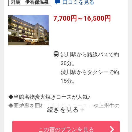
Ｂ」の2つの宿泊スタイルから選択できます。
口コミを見る
群馬 伊香保温泉
7,700円～16,500円
渋川駅から路線バスで約
30分。
渋川駅からタクシーで約
15分。
◆当館名物炭火焼きコースが人気♪
◆囲炉裏を囲む「炭火焼きコース」や上州牛の
続きを見る
しゃぶしゃぶ、会席料理までお料理のバリエー
ションが豊富で他では味わうことのできない料
この宿のプランを見る