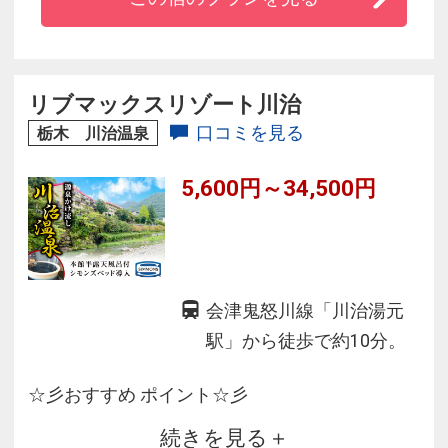
ら温泉に浸かるという贅沢を味わえる、180度の
パノラマ露天風呂は海抜300ｍに位置する絶景で
澄んだ日には地平線上に富士山や東京のビル群
や東京スカイツリーなどすばらしい夜景が見ら
リブマックスリゾート川治
れます。
口コミを見る
栃木 川治温泉
5,600円～34,500円
会津鬼怒川線「川治湯元
駅」から徒歩で約10分。
☆彡おすすめ ポイント☆彡
続きを見る