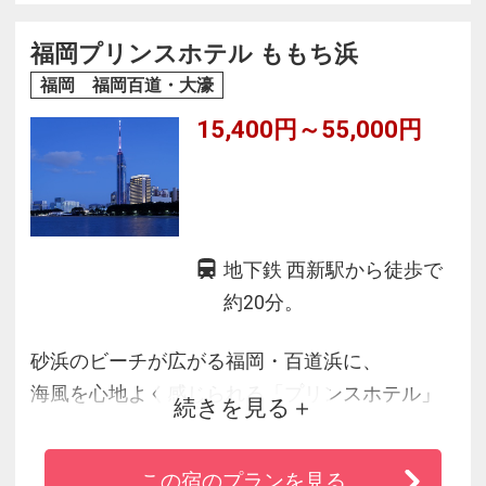
都市の華やかさと緑あふれる自然を生かした福
岡の今を象徴するランドマーク施設でゆっくり
福岡プリンスホテル ももち浜
お寛ぎください。
福岡 福岡百道・大濠
15,400円～55,000円
地下鉄 西新駅から徒歩で
約20分。
砂浜のビーチが広がる福岡・百道浜に、
海風を心地よく感じられる「プリンスホテル」
続きを見る
が新たに誕生いたします。
全室オーシャンビューの客室、レストラン、ク
この宿のプランを見る