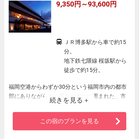
9,350円～93,600円
ＪＲ博多駅から車で約15
分。
地下鉄七隈線 桜坂駅から
徒歩で約15分。
福岡空港からわずか30分という福岡市内の都市
部にありながらも、高台の木々に囲まれた、市
続きを見る
内を一望できる随一のロケーションに位置しま
す。
この宿のプランを見る
街の喧騒から一線を画したアーバンリゾートス
タイルの滞在ができる福岡随一のホテルです。