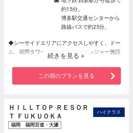
地下鉄 西新駅から徒歩で
約15分。
博多駅交通センターから
路線バスで約25分。
◆シーサイドエリアにアクセスしやすく、ドー
ム、福岡タワー、マリゾンなどのレジャー施設
続きを見る
から、福岡市博物館や福岡市総合図書館などの
知的スポットが点在するエリア！
この宿のプランを見る
◆ビジネスに、レジャーに、長期滞在にと、さ
まざまなホテルライフをサポートします。
◆ホテル館内全フロアに無料Wi-Fi完備！
ＨＩＬＬＴＯＰ ＲＥＳＯＲ
ハイクラス
Ｔ ＦＵＫＵＯＫＡ
福岡 福岡百道・大濠