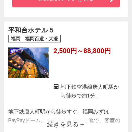
ラブラウンジのほか、
フィットネスジム、多目的ホールなどを有する
ホテルとして、
プリンスホテルが長年培ってきた「おもてなし
平和台ホテル５
の心」とともに、新たな感動をご提供いたしま
福岡 福岡百道・大濠
す。
2,500円～88,800円
地下鉄空港線唐人町駅か
ら徒歩で約1分。
地下鉄唐人町駅から徒歩すぐ。福岡みずほ
PayPayドームより徒歩１０分の立地で、客室の
続きを見る
一部からドームやシーサイドももちの夜景がご