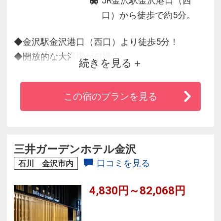
JR金沢駅金沢港口（西
口）から徒歩で約5分。
◆金沢駅金沢港口（西口）より徒歩5分！
◆開放的な大浴場が自慢！
続きを見る
『露天風呂』『エステ風呂』『高温サウナ(男
性)・ハーブスチームサウナ(女性)』完備
この宿のプランを見る
◆全室Wi-Fi・有線LAN無料。
◆ホテル駐車場134台、提携駐車場1500台、北
陸最大級全509室の都市型ホテル
◆朝食は選べる和・洋定食
三井ガーデンホテル金沢
口コミを見る
石川 金沢市内
4,830円～82,068円