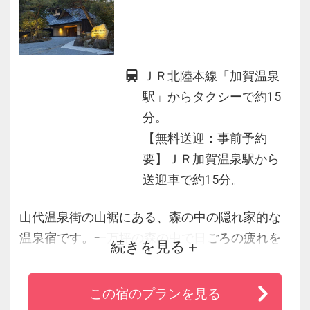
ＪＲ北陸本線「加賀温泉
駅」からタクシーで約15
分。
【無料送迎：事前予約
要】ＪＲ加賀温泉駅から
送迎車で約15分。
山代温泉街の山裾にある、森の中の隠れ家的な
温泉宿です。一万坪の森の中で日ごろの疲れを
続きを見る
癒やす大人のくつろぎ時間をお過ごしくださ
い。敷地内には「本館」と「別邸木もれび」の
この宿のプランを見る
館があり、各館には様々なタイプの客室があり