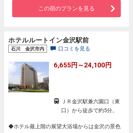
季節の移り変わりを雅に彩り、煌びやかな金装
この宿のプランを見る
飾が施された非日常空間で、
時を忘れ日常から立ち止まる、優美なひととき
をお過ごしくださいませ。
ホテルルートイン金沢駅前
口コミを見る
石川 金沢市内
6,655円～24,100円
ＪＲ金沢駅兼六園口（東
口）から徒歩で約5分。
◆ホテル最上階の展望大浴場からは金沢の景色