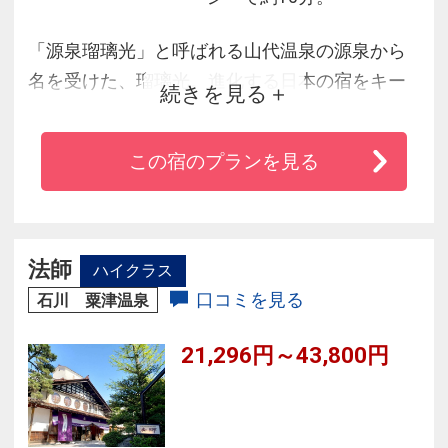
「源泉瑠璃光」と呼ばれる山代温泉の源泉から
名を受けた、瑠璃光。進化する日本の宿をキー
続きを見る
ワードに、加賀温泉郷の伝統文化に立脚したお
もてなしを大切にしつつ、これからの旅館に求
この宿のプランを見る
められる新しいかたちの温泉の魅力をご提案い
たします。
法師
ハイクラス
口コミを見る
石川 粟津温泉
21,296円～43,800円