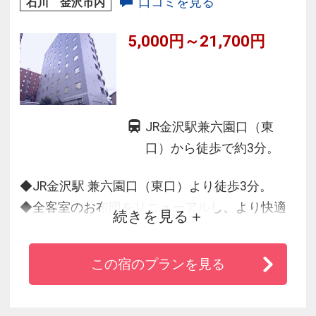
口コミを見る
石川 金沢市内
5,000円～21,700円
JR金沢駅兼六園口（東
口）から徒歩で約3分。
◆JR金沢駅 兼六園口（東口）より徒歩3分。
◆全客室のお布団をリニューアルし、より快適
続きを見る
にお過ごし頂けます。
◆東館全室Wi-Fi・LANケーブル、空気清浄機
この宿のプランを見る
（加湿機能付き）完備。
◆東館無料駐車場完備。（17台。当日の先着
順）