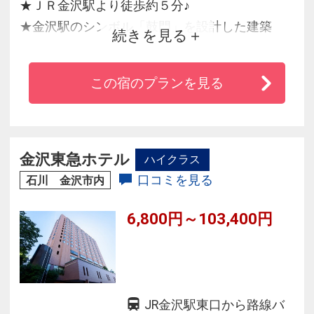
★ＪＲ金沢駅より徒歩約５分♪
★金沢駅のシンボル「鼓門」を設計した建築
続きを見る
家・白江龍三氏がデザインを監修。
★「加賀友禅」「九谷焼」の五彩や「金」な
この宿のプランを見る
ど、金沢の伝統的な色彩を用いた客室フロアー
でお寛ぎ下さい。
金沢東急ホテル
ハイクラス
口コミを見る
石川 金沢市内
6,800円～103,400円
JR金沢駅東口から路線バ