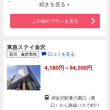
～
続きを見る
季節と風土に身を委ね、無為自然に過ごす旅。
この宿のプランを見る
まちの台所と呼ばれる近江町市場の側。
大浴場は思い思いに寛ぎ、湯上りにはドリンク
でひと息を。
東急ステイ金沢
香りを愉しむサシェ作り体験もご用意しており
口コミを見る
石川 金沢市内
ます
4,180円～94,500円
朝は石川県産米のご飯を中心とした滋味深くほ
っとする朝食で
身体を整えるひとときをお過ごしください
JR金沢駅兼六園口（東
口）から路線バスで約11