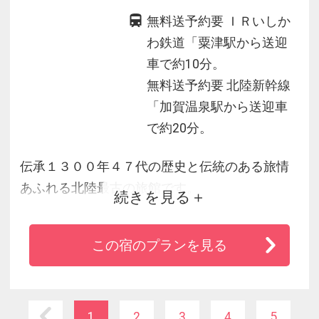
無料送予約要 ＩＲいしか
わ鉄道「粟津駅から送迎
車で約10分。
無料送予約要 北陸新幹線
「加賀温泉駅から送迎車
で約20分。
伝承１３００年４７代の歴史と伝統のある旅情
あふれる北陸最古の旅館です。
続きを見る
歴史を感じる事が出来るロビーがお出迎え、落
ち着いた数寄屋造りの客室、数々の楽しい趣向
この宿のプランを見る
をこらしたパブリックでお寛ぎ下さい。
苔むす名木と名石の庭園は幽玄の趣きがあり、
国登録記念物（名勝地関係）に登録。
【送迎：予約要】加賀温泉駅と粟津駅からの送
1
2
3
4
5