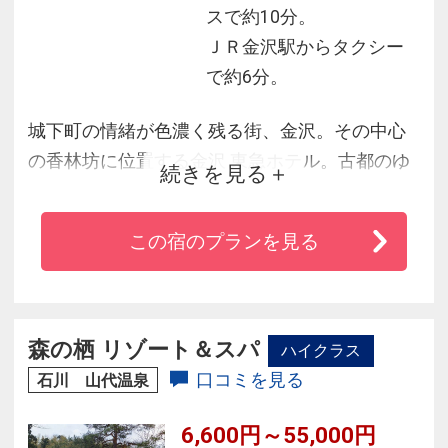
スで約10分。
ＪＲ金沢駅からタクシー
で約6分。
城下町の情緒が色濃く残る街、金沢。その中心
の香林坊に位置する金沢 東急ホテル。古都のゆ
続きを見る
かしさと現代の機能美がさりげなく調和する本
格的シティホテル。クラシックな趣のある格調
この宿のプランを見る
高い客室や洗練された味わいのレストランな
ど。第一級のホテル機能と「おもてなしの心」
を大切にした笑顔のサービスで、旅情に満ちた
くつろぎのひとときをお届けいたします。
森の栖 リゾート＆スパ
ハイクラス
口コミを見る
石川 山代温泉
6,600円～55,000円