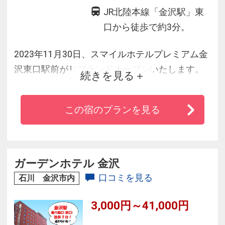
JR北陸本線「金沢駅」東
口から徒歩で約3分。
2023年11月30日、スマイルホテルプレミアム金
沢東口駅前がリブランドオープンいたします。
続きを見る
スマイルホテルプレミアム金沢東口駅前 は、JR
北陸本線「金沢駅」（東口）より徒歩約3分の好
この宿のプランを見る
立地に位置しています。ビジネスの拠点とし
て、さらには兼六園や金沢21世紀美術館など、
人気観光地”金沢”を堪能するための拠点としても
最適です。
ガーデンホテル 金沢
口コミを見る
石川 金沢市内
3,000円～41,000円