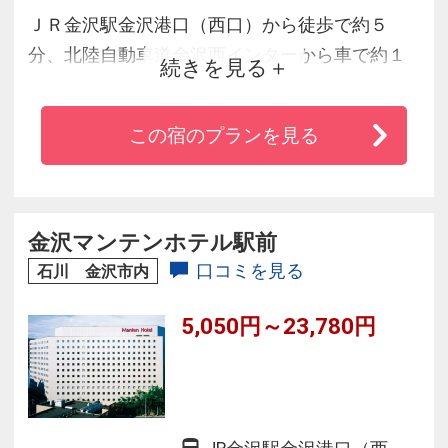
ＪＲ金沢駅金沢港口（西口）から徒歩で約５
分、北陸自動車道金沢西インターから車で約１
続きを見る
５分のアクセス。「癒し」をキーワードに、シ
ルキーバス（超微細発砲風呂）と 寝湯を男女別
この宿のプランを見る
大浴場に導入。お部屋はコンパクトながらも、
随所に地域のデザインを表現し、「私らしい金
沢時間」を満喫いただくお手伝いのできるホテ
ルです。
金沢マンテンホテル駅前
口コミを見る
石川 金沢市内
5,050円～23,780円