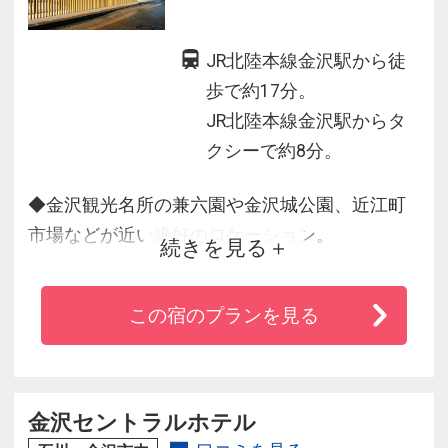
JR北陸本線金沢駅から徒
歩で約17分。
JR北陸本線金沢駅からタ
クシーで約8分。
◆金沢観光名所の兼六園や金沢城公園、近江町
市場などが近い絶好のロケーション。
続きを見る
◆最上階には金沢城址公園へのパノラミックな
眺めが広がる大浴場が完備。
この宿のプランを見る
◆お部屋はシックなインテリアでまとめられ落
ち着いた雰囲気。
◆ロビーやレストランには古都金沢を感じさせ
る伝統工芸や新しいアートの数々をお楽しみく
金沢セントラルホテル
ださい。