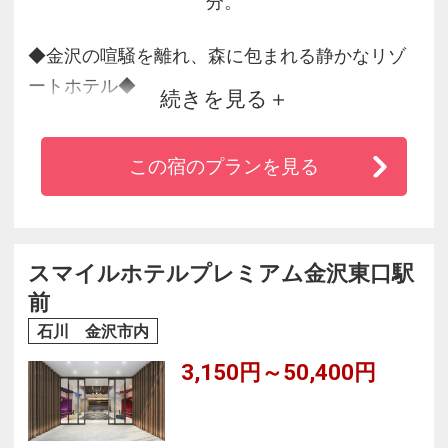
分。
◆金沢の喧騒を離れ、森に包まれる静かなリゾ
ートホテル◆
続きを見る
金沢市南部の高台、緑豊かな高尾の森に佇む金
沢国際ホテル。市街地の賑わいから少し離れた
この宿のプランを見る
この場所には、ゆったりと流れる静かな時間が
あります。
広めに設計された客室、四季を感じる自然、そ
して北陸の食材を活かした料理。ゆっくり過ご
スマイルホテルプレミアム金沢東口駅
したい方に心地よい滞在をご提供いたします。
前
石川 金沢市内
3,150円～50,400円