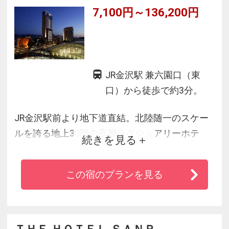
7,100円～136,200円
JR金沢駅 兼六園口（東
口）から徒歩で約3分。
JR金沢駅前より地下道直結。北陸随一のスケー
ルを誇る地上30階の高層ラグジュアリーホテ
続きを見る
ル。それぞれの客室を彩るのは、地元金沢の工
芸家が作り上げたアートワークや伝統工芸作
この宿のプランを見る
品、快適な眠りを追及したシモンズ社製のベッ
ド。スタイリッシュさの中にも、寛ぎを備える
ことを忘れません。夜は誰にも邪魔されない空
間で、北陸随一の眺望をごゆっくりと贅沢に。