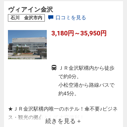
◆東館男女別浴場完備。広い浴場でリラック
ヴィアイン金沢
ス！
口コミを見る
石川 金沢市内
◆飲食店「醍庵」・「赤から」で美味しいご夕
3,180円～35,950円
食を♪
ＪＲ金沢駅構内から徒歩
で約0分。
小松空港から路線バスで
約45分。
★ＪＲ金沢駅構内唯一のホテル！傘不要♪ビジネ
ス・観光の拠点として大変便利！
続きを見る
★2015年4月全室リニューアル！