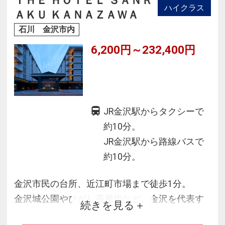
ＴＨＥ ＨＯＴＥＬ ＳＡＮＲ
ハイクラス
ＡＫＵ ＫＡＮＡＺＡＷＡ
石川 金沢市内
6,200円～232,400円
JR金沢駅からタクシーで
約10分。
JR金沢駅から路線バスで
約10分。
金沢市民の台所、近江町市場まで徒歩1分。
金沢城公園やひがし茶屋街など、金沢を代表す
続きを見る
る観光地へも徒歩圏内と絶好のロケーション。