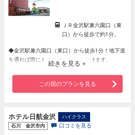
ＪＲ金沢駅兼六園口（東
口）から徒歩で約1分。
◆金沢駅兼六園口（東口）から徒歩1分！地下道
を通れば雨にも濡れずにお越し頂けます。
続きを見る
◆全館インタ－ネット無料接続（Wi-Fi対応）
◆市内観光アクセス抜群！周遊バス乗り場も至
この宿のプランを見る
近。兼六園までバスで10分。
◆大好評のガ－デンホテル金沢自慢の「エ－デ
ル」特製カレ－をお試しください！
ホテル日航金沢
ハイクラス
口コミを見る
石川 金沢市内