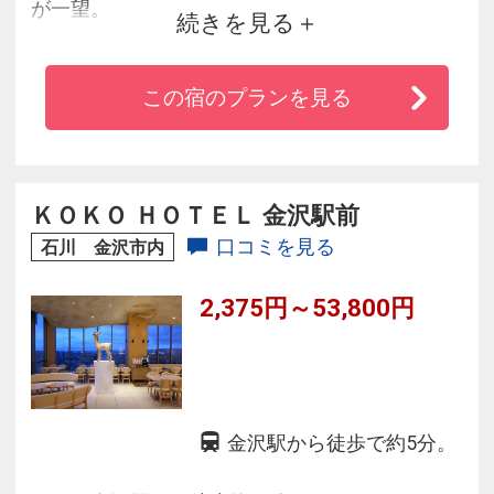
が一望。
続きを見る
◆リラクゼーションルームも備え、くつろぎを
お約束。
この宿のプランを見る
◆メニューは30品目以上のバイキング朝食無料
サービス。
◆全客室にてWi-Fi接続。ビジネス利用もお勧
め。
ＫＯＫＯ ＨＯＴＥＬ 金沢駅前
◆ロビーにてドトールのウェルカムコーヒー
口コミを見る
石川 金沢市内
（セルフサービス）をご用意。
2,375円～53,800円
◆金沢駅より徒歩約5分！駐車場166台完備。駐
車場1泊1000円。
金沢駅から徒歩で約5分。