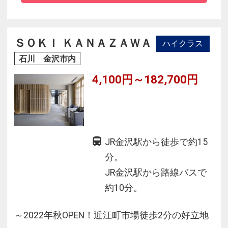
ます。クリスタルガラスをパノラマ状に配した
展望の大浴殿「樹林の湯」や、露天風呂・趣向
を凝らした湯船・サウナがある浴場「森の出で
ＳＯＫＩ ＫＡＮＡＺＡＷＡ
ハイクラス
湯」も自慢の一つです。
石川 金沢市内
4,100円～182,700円
JR金沢駅から徒歩で約15
分。
JR金沢駅から路線バスで
約10分。
～2022年秋OPEN！近江町市場徒歩2分の好立地