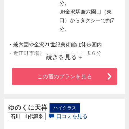
分。
JR金沢駅兼六園口（東
口）からタクシーで約7
分。
・兼六園や金沢21世紀美術館は徒歩圏内
・近江町市場と香林坊どちらも徒歩６分
続きを見る
・全室ドラム式洗濯乾燥機付き
・ミニキッチン付きだから便利（モデレートダ
この宿のプランを見る
ブル除く）
・地の物をふんだんに使用した朝食がうれしい
ね
ゆのくに天祥
ハイクラス
口コミを見る
石川 山代温泉