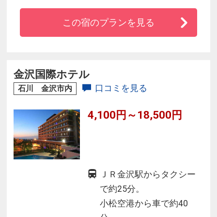
★全室インターネット回線完備、加湿器も全室
この宿のプランを見る
にセット。シングルは140CM幅のゆったりベッ
ド使用♪
★加賀友禅に用いられる加賀五彩（藍・臙脂・
黄土・草・古代紫）を基本の色調とし、随所に
金沢国際ホテル
古都金沢らしさを表現♪
口コミを見る
石川 金沢市内
4,100円～18,500円
ＪＲ金沢駅からタクシー
で約25分。
小松空港から車で約40