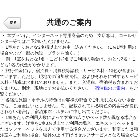
共通のご案内
・ 本プランは、インターネット専用商品のため、支店窓口、コールセ
ンター等ではご予約いただけません。
・ 1室あたりおとな2名様以上でお申し込みください。（1名1室利用の
場合および一部の施設・プランを除く。）
例：1室をおとな1名・こども2名でご利用の場合は、おとな2名・こ
ども1名の代金がかかります。
・ 旅行代金には、宿泊費・消費税等諸税・サービス料・特色が含まれ
ています。ただし、現地での追加飲食代、およびそれらに対するサービ
ス料・諸税は含まれておりません。また、入湯税、宿泊税も含まれてお
りません。別途、現地にてお支払いください。「
宿泊税のご案内
」をご
覧ください。
・ 各宿泊旅館・ホテルの特色はお客様の都合でご利用にならない場合
でも、ご返金はいたしません。尚、記載されている特色の内容等が提供
されない場合は、宿泊旅館・ホテルに申し出てください。
・ 1室あたりの利用人数によって客室の広さやベッド数が異なる場合が
ございます。洋室を1室3名以上でご利用の場合、エキストラベッドま
たはソファーベッドを加えて使用する場合がございます。和室または和
洋室をご利用の場合、寝具の上げ下げはセルフサービスとなる場合がご