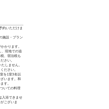
予約いただけま
部の施設・プラン
がかかります。
し、現地での追
湯税、宿泊税も
ください。
いたしません。
てください。
室を1室3名以
ございます。和
います。
についての料理
は入浴できませ
合がございま