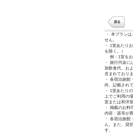
・ 本プラン
せん。
・ 1室あたり
を除く。）
例：1室をお
・ 旅行代金
加飲食代、お
含まれており
・ 各宿泊旅
尚、記載され
・ 1室あたり
上でご利用の
室または和洋
・ 掲載のお料
内容・器等が
・ 各宿泊旅館
ん。また、貸
す。