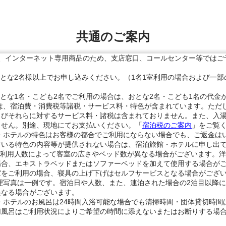
共通のご案内
は、インターネット専用商品のため、支店窓口、コールセンター等ではご
おとな2名様以上でお申し込みください。（1名1室利用の場合および一
とな1名・こども2名でご利用の場合は、おとな2名・こども1名の代金
には、宿泊費・消費税等諸税・サービス料・特色が含まれています。ただ
よびそれらに対するサービス料・諸税は含まれておりません。また、入
ません。別途、現地にてお支払いください。「
宿泊税のご案内
」をご覧
館・ホテルの特色はお客様の都合でご利用にならない場合でも、ご返金は
ている特色の内容等が提供されない場合は、宿泊旅館・ホテルに申し出
の利用人数によって客室の広さやベッド数が異なる場合がございます。洋
場合、エキストラベッドまたはソファーベッドを加えて使用する場合が
室をご利用の場合、寝具の上げ下げはセルフサービスとなる場合がござ
理写真は一例です。宿泊日や人数、また、連泊された場合の2泊目以降
異なる場合がございます。
・ホテルのお風呂は24時間入浴可能な場合でも清掃時間・団体貸切時間
切風呂はご利用状況によりご希望の時間に添えないまたはお断りする場