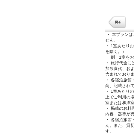
・ 本プラン
せん。
・ 1室あたり
を除く。）
例：1室をお
・ 旅行代金
加飲食代、お
含まれており
・ 各宿泊旅
尚、記載され
・ 1室あたり
上でご利用の
室または和洋
・ 掲載のお料
内容・器等が
・ 各宿泊旅館
ん。また、貸
す。