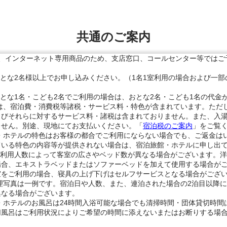
共通のご案内
は、インターネット専用商品のため、支店窓口、コールセンター等ではご
おとな2名様以上でお申し込みください。（1名1室利用の場合および一
とな1名・こども2名でご利用の場合は、おとな2名・こども1名の代金
には、宿泊費・消費税等諸税・サービス料・特色が含まれています。ただ
よびそれらに対するサービス料・諸税は含まれておりません。また、入
ません。別途、現地にてお支払いください。「
宿泊税のご案内
」をご覧
館・ホテルの特色はお客様の都合でご利用にならない場合でも、ご返金は
ている特色の内容等が提供されない場合は、宿泊旅館・ホテルに申し出
の利用人数によって客室の広さやベッド数が異なる場合がございます。洋
場合、エキストラベッドまたはソファーベッドを加えて使用する場合が
室をご利用の場合、寝具の上げ下げはセルフサービスとなる場合がござ
理写真は一例です。宿泊日や人数、また、連泊された場合の2泊目以降
異なる場合がございます。
・ホテルのお風呂は24時間入浴可能な場合でも清掃時間・団体貸切時間
切風呂はご利用状況によりご希望の時間に添えないまたはお断りする場