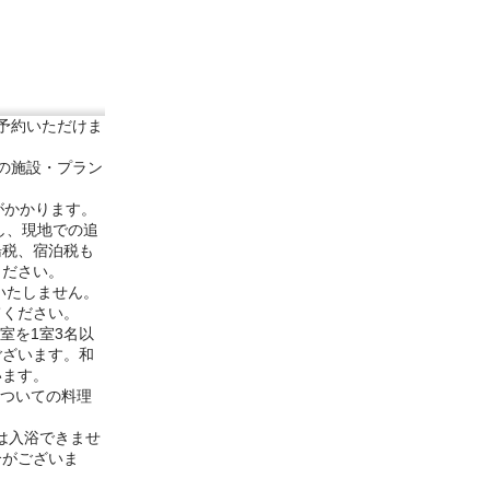
予約いただけま
部の施設・プラン
がかかります。
し、現地での追
湯税、宿泊税も
ください。
いたしません。
てください。
室を1室3名以
ございます。和
います。
についての料理
は入浴できませ
合がございま