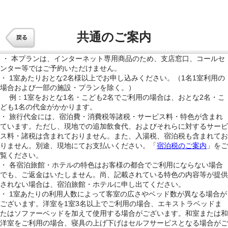
共通のご案内
・ 本プランは、インターネット専用商品のため、支店窓口、コールセ
ンター等ではご予約いただけません。
・ 1室あたりおとな2名様以上でお申し込みください。（1名1室利用の
場合および一部の施設・プランを除く。）
例：1室をおとな1名・こども2名でご利用の場合は、おとな2名・こ
ども1名の代金がかかります。
・ 旅行代金には、宿泊費・消費税等諸税・サービス料・特色が含まれ
ています。ただし、現地での追加飲食代、およびそれらに対するサービ
ス料・諸税は含まれておりません。また、入湯税、宿泊税も含まれてお
りません。別途、現地にてお支払いください。「
宿泊税のご案内
」をご
覧ください。
・ 各宿泊旅館・ホテルの特色はお客様の都合でご利用にならない場合
でも、ご返金はいたしません。尚、記載されている特色の内容等が提供
されない場合は、宿泊旅館・ホテルに申し出てください。
・ 1室あたりの利用人数によって客室の広さやベッド数が異なる場合が
ございます。洋室を1室3名以上でご利用の場合、エキストラベッドま
たはソファーベッドを加えて使用する場合がございます。和室または和
洋室をご利用の場合、寝具の上げ下げはセルフサービスとなる場合がご