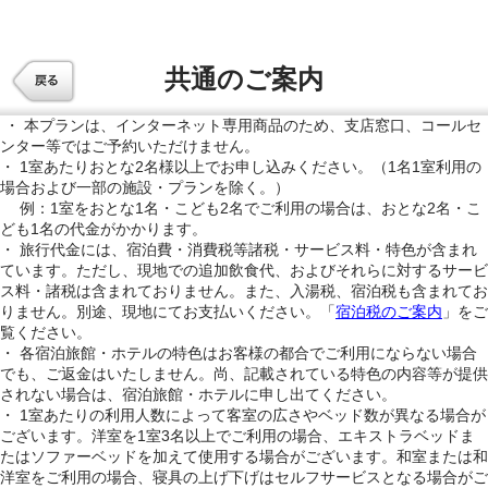
共通のご案内
・ 本プランは、インターネット専用商品のため、支店窓口、コールセ
ンター等ではご予約いただけません。
・ 1室あたりおとな2名様以上でお申し込みください。（1名1室利用の
場合および一部の施設・プランを除く。）
例：1室をおとな1名・こども2名でご利用の場合は、おとな2名・こ
ども1名の代金がかかります。
・ 旅行代金には、宿泊費・消費税等諸税・サービス料・特色が含まれ
ています。ただし、現地での追加飲食代、およびそれらに対するサービ
ス料・諸税は含まれておりません。また、入湯税、宿泊税も含まれてお
りません。別途、現地にてお支払いください。「
宿泊税のご案内
」をご
覧ください。
・ 各宿泊旅館・ホテルの特色はお客様の都合でご利用にならない場合
でも、ご返金はいたしません。尚、記載されている特色の内容等が提供
されない場合は、宿泊旅館・ホテルに申し出てください。
・ 1室あたりの利用人数によって客室の広さやベッド数が異なる場合が
ございます。洋室を1室3名以上でご利用の場合、エキストラベッドま
たはソファーベッドを加えて使用する場合がございます。和室または和
洋室をご利用の場合、寝具の上げ下げはセルフサービスとなる場合がご