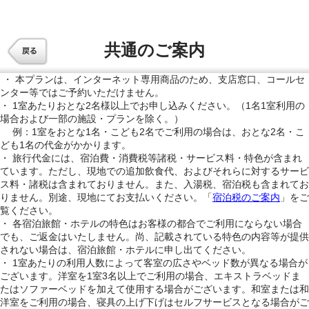
共通のご案内
・ 本プランは、インターネット専用商品のため、支店窓口、コールセ
ンター等ではご予約いただけません。
・ 1室あたりおとな2名様以上でお申し込みください。（1名1室利用の
場合および一部の施設・プランを除く。）
例：1室をおとな1名・こども2名でご利用の場合は、おとな2名・こ
ども1名の代金がかかります。
・ 旅行代金には、宿泊費・消費税等諸税・サービス料・特色が含まれ
ています。ただし、現地での追加飲食代、およびそれらに対するサービ
ス料・諸税は含まれておりません。また、入湯税、宿泊税も含まれてお
りません。別途、現地にてお支払いください。「
宿泊税のご案内
」をご
覧ください。
・ 各宿泊旅館・ホテルの特色はお客様の都合でご利用にならない場合
でも、ご返金はいたしません。尚、記載されている特色の内容等が提供
されない場合は、宿泊旅館・ホテルに申し出てください。
・ 1室あたりの利用人数によって客室の広さやベッド数が異なる場合が
ございます。洋室を1室3名以上でご利用の場合、エキストラベッドま
たはソファーベッドを加えて使用する場合がございます。和室または和
洋室をご利用の場合、寝具の上げ下げはセルフサービスとなる場合がご