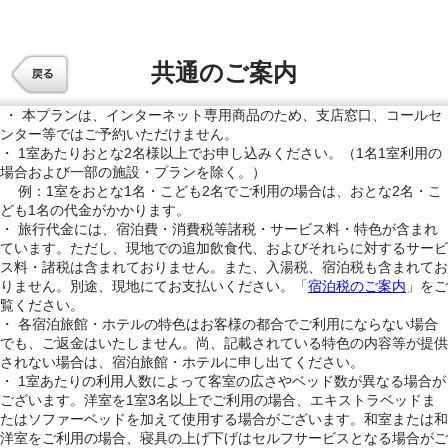
共通のご案内
・ 本プランは、インターネット専用商品のため、支店窓口、コールセ
ンター等ではご予約いただけません。
・ 1室あたりおとな2名様以上でお申し込みください。（1名1室利用の
場合および一部の施設・プランを除く。）
例：1室をおとな1名・こども2名でご利用の場合は、おとな2名・こ
ども1名の代金がかかります。
・ 旅行代金には、宿泊費・消費税等諸税・サービス料・特色が含まれ
ています。ただし、現地での追加飲食代、およびそれらに対するサービ
ス料・諸税は含まれておりません。また、入湯税、宿泊税も含まれてお
りません。別途、現地にてお支払いください。「
宿泊税のご案内
」をご
覧ください。
・ 各宿泊旅館・ホテルの特色はお客様の都合でご利用にならない場合
でも、ご返金はいたしません。尚、記載されている特色の内容等が提供
されない場合は、宿泊旅館・ホテルに申し出てください。
・ 1室あたりの利用人数によって客室の広さやベッド数が異なる場合が
ございます。洋室を1室3名以上でご利用の場合、エキストラベッドま
たはソファーベッドを加えて使用する場合がございます。和室または和
洋室をご利用の場合、寝具の上げ下げはセルフサービスとなる場合がご