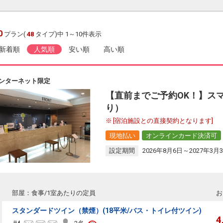
0
プラン(
48
タイプ)中 1～10件表示
新着順
人気順
安い順
高い順
ンターネット限定
【直前までご予約OK！】ス
り）
[宿泊施設との直接契約となります]
現地払い
オンラインカード決済可
設定期間
2026年8月6日～2027年3月
部屋：食事/1室あたりの定員
お
スタンダードツイン（禁煙）(18平米/バス・トイレ付ツイン)
4