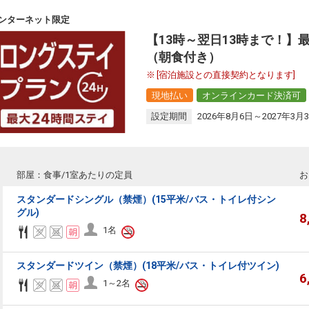
ンターネット限定
【13時～翌日13時まで！】
（朝食付き）
[宿泊施設との直接契約となります]
現地払い
オンラインカード決済可
設定期間
2026年8月6日～2027年3月
部屋：食事/1室あたりの定員
お
スタンダードシングル（禁煙）(15平米/バス・トイレ付シン
グル)
8
1名
スタンダードツイン（禁煙）(18平米/バス・トイレ付ツイン)
6
1～2名