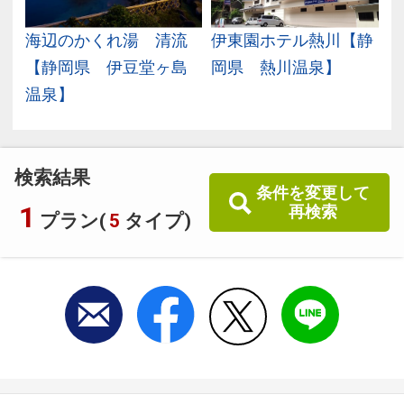
静
海辺のかくれ湯 清流
伊東園ホテル熱川【静
【静岡県 伊豆堂ヶ島
岡県 熱川温泉】
温泉】
検索結果
条件を変更して
1
再検索
プラン(
5
タイプ)