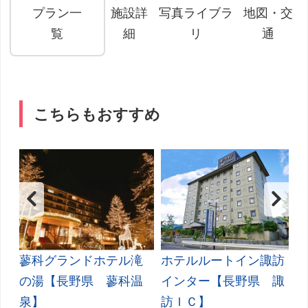
プラン一
施設詳
写真ライブラ
地図・交
覧
細
リ
通
こちらもおすすめ
ギ
蓼科グランドホテル滝
ホテルルートイン諏訪
県
の湯【長野県 蓼科温
インター【長野県 諏
泉】
訪ＩＣ】