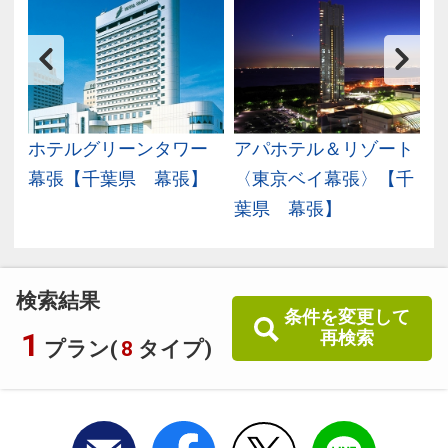
ル
ホテルグリーンタワー
アパホテル＆リゾート
新
幕張【千葉県 幕張】
〈東京ベイ幕張〉【千
葉県 幕張】
検索結果
条件を変更して
1
再検索
プラン(
8
タイプ)