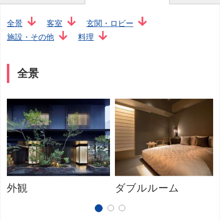
全景
客室
玄関・ロビー
施設・その他
料理
全景
外観
ダブルルーム