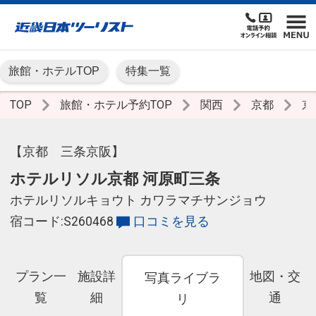
旅館・ホテルTOP
特集一覧
TOP
旅館・ホテル予約TOP
関西
京都
京
【京都 三条京阪】
ホテルリソル京都 河原町三条
ホテルリソルキョウト カワラマチサンジョウ
宿コード:S260468
口コミを見る
プラン一
施設詳
地図・交
写真ライブラ
覧
細
通
リ