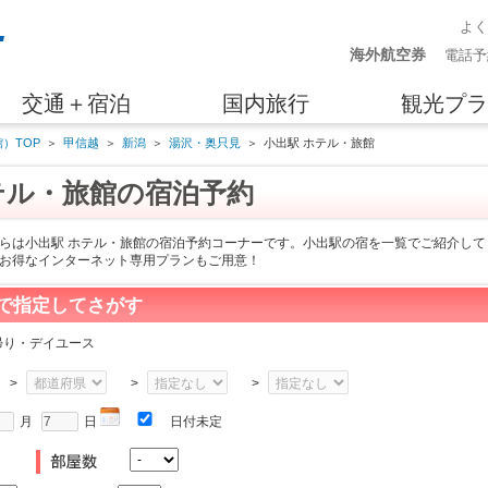
よ
海外航空券
電話予
交通＋宿泊
国内旅行
観光プラ
）TOP
＞
甲信越
＞
新潟
＞
湯沢・奥只見
＞
小出駅 ホテル・旅館
テル・旅館の宿泊予約
らは小出駅 ホテル・旅館の宿泊予約コーナーです。小出駅の宿を一覧でご紹介して
お得なインターネット専用プランもご用意！
で指定してさがす
帰り・デイユース
>
>
>
月
日
日付未定