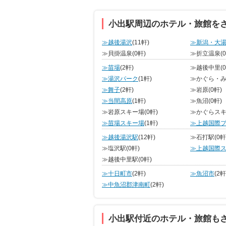
小出駅周辺のホテル・旅館を
≫越後湯沢
(11軒)
≫新潟・大
≫貝掛温泉
(0軒)
≫折立温泉
(
≫苗場
(2軒)
≫越後中里
(
≫湯沢パーク
(1軒)
≫かぐら・
≫舞子
(2軒)
≫岩原
(0軒)
≫当間高原
(1軒)
≫魚沼
(0軒)
≫岩原スキー場
(0軒)
≫かぐらス
≫苗場スキー場
(1軒)
≫上越国際
≫越後湯沢駅
(12軒)
≫石打駅
(0軒
≫塩沢駅
(0軒)
≫上越国際
≫越後中里駅
(0軒)
≫十日町市
(2軒)
≫魚沼市
(2軒
≫中魚沼郡津南町
(2軒)
小出駅付近のホテル・旅館も