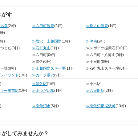
さがす
湯温泉
(2軒)
≫六日町温泉
(2軒)
≫松之山温泉
(1軒)
0軒)
0軒)
≫塩沢・上越国際
(1軒)
≫津南
(2軒)
みつまた
(0軒)
≫石打丸山
(1軒)
≫スポーツ振興石打
(0軒)
≫六日町
(0軒)
≫六日町・八海山
(0軒)
≫浦佐
(0軒)
≫十日町
(0軒)
キー場
(0軒)
≫上越国際スキー場
(1軒)
≫石打丸山スキー場
(0軒)
プレイランド
(1軒)
≫ガーラ湯沢
(9軒)
)
≫浦佐駅
(1軒)
≫小出駅
スキー場前駅
(1軒)
≫まつだい駅
(1軒)
≫六日町駅
(2軒)
)
≫南魚沼市
(6軒)
≫南魚沼郡湯沢町
(13軒)
さがしてみませんか？