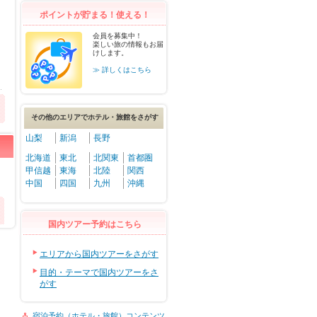
ポイントが貯まる！使える！
会員を募集中！
楽しい旅の情報もお届
けします。
≫ 詳しくはこちら
その他のエリアでホテル・旅館をさがす
山梨
新潟
長野
北海道
東北
北関東
首都圏
甲信越
東海
北陸
関西
中国
四国
九州
沖縄
国内ツアー予約はこちら
エリアから国内ツアーをさがす
目的・テーマで国内ツアーをさ
がす
宿泊予約（ホテル・旅館）コンテンツ