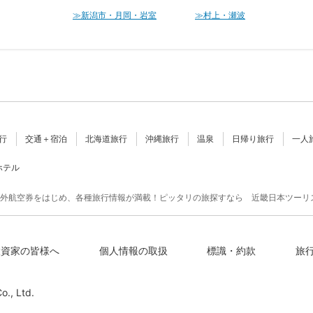
≫新潟市・月岡・岩室
≫村上・瀬波
行
交通＋宿泊
北海道旅行
沖縄旅行
温泉
日帰り旅行
一人
ホテル
外航空券をはじめ、各種旅行情報が満載！ピッタリの旅探すなら 近畿日本ツーリ
投資家の皆様へ
個人情報の取扱
標識・約款
旅
o., Ltd.