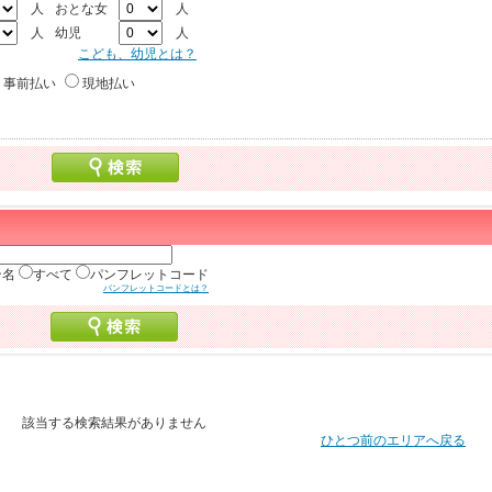
人
おとな女
人
人
幼児
人
こども、幼児とは？
事前払い
現地払い
ン名
すべて
パンフレットコード
パンフレットコードとは？
該当する検索結果がありません
ひとつ前のエリアへ戻る